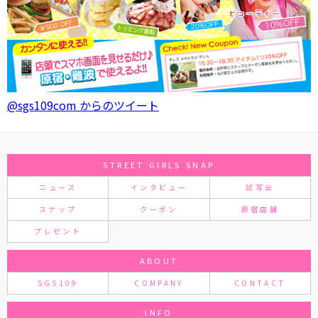
@sgs109com からのツイート
STREET GIRLS SNAP
ニュース
インタビュー
試写会
スナップ
クーポン
原宿店舗
プレゼント
ABOUT
SGS109
COMPANY
CONTACT
INFO