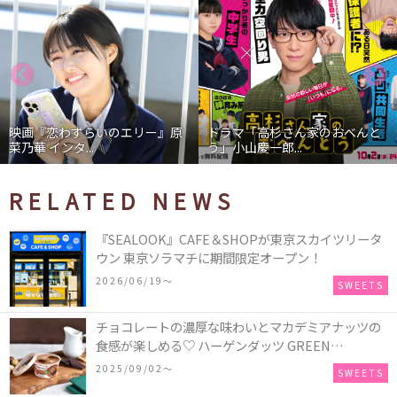
映画『恋わずらいのエリー』原
ドラマ「高杉さん家のおべんと
菜乃華 インタ...
う」小山慶一郎...
RELATED NEWS
『SEALOOK』CAFE＆SHOPが東京スカイツリータ
ウン 東京ソラマチに期間限定オープン！
2026/06/19〜
SWEETS
チョコレートの濃厚な味わいとマカデミアナッツの
食感が楽しめる♡ ハーゲンダッツ GREEN
CRAFT(グリーンクラフト) ミニカップ『チョコレー
2025/09/02〜
SWEETS
ト＆マカデミア』が新発売