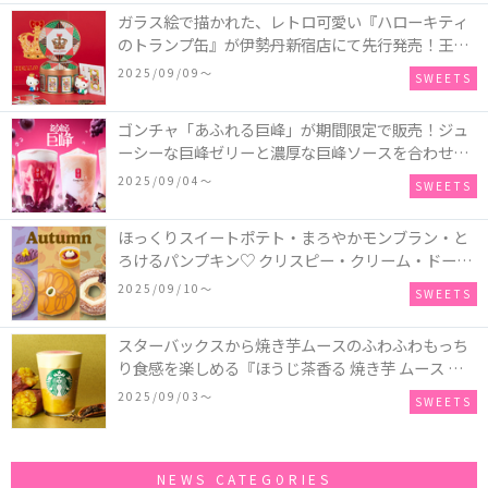
ガラス絵で描かれた、レトロ可愛い『ハローキティ
のトランプ缶』が伊勢丹新宿店にて先行発売！王冠
キティのフィギュア、キティトランプのステッカー
2025/09/09〜
SWEETS
付き♡
ゴンチャ「あふれる巨峰」が期間限定で販売！ジュ
ーシーな巨峰ゼリーと濃厚な巨峰ソースを合わせた
ミルクティー、ティーエード、ジェラッティー、ス
2025/09/04〜
SWEETS
パークリングティーが登場♪
ほっくりスイートポテト・まろやかモンブラン・と
ろけるパンプキン♡ クリスピー・クリーム・ドーナ
ツに“いも”“栗“”かぼちゃ“を使用し、秋らしい人気
2025/09/10〜
SWEETS
スイーツを表現した新商品が発売！
スターバックスから焼き芋ムースのふわふわもっち
り食感を楽しめる『ほうじ茶香る 焼き芋 ムース テ
ィー ラテ』が新発売！大好評の『チョコレート ムー
2025/09/03〜
SWEETS
ス ラテ』も再登場♪
NEWS CATEGORIES