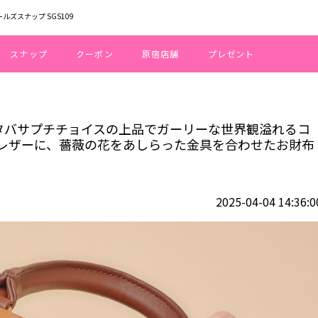
ールズスナップ SGS109
スナップ
クーポン
原宿店舗
プレゼント
ム」×サマンサタバサプチチョイスの上品でガーリーな世界観溢れるコラボコ
サタバサプチチョイスの上品でガーリーな世界観溢れるコ
レザーに、薔薇の花をあしらった金具を合わせたお財布
2025-04-04 14:36:0