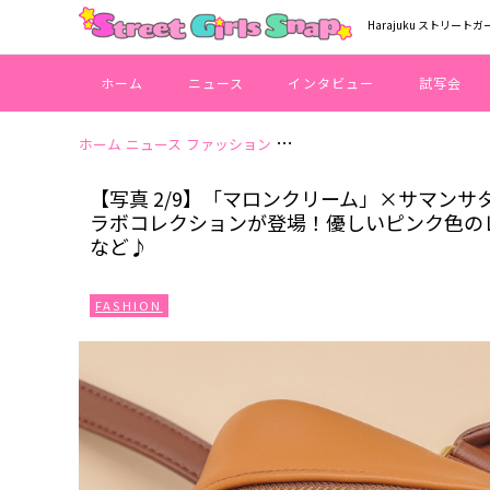
Harajuku ストリートガ
ホーム
ニュース
インタビュー
試写会
ホーム
ニュース
ファッション
【写真 2/9】「マロンクリー
【写真 2/9】「マロンクリーム」×サマン
ラボコレクションが登場！優しいピンク色の
など♪
FASHION