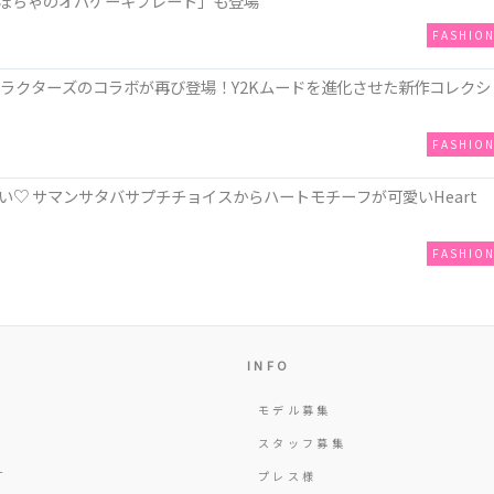
は「かぼちゃのオバケーキプレート」も登場
FASHIO
ミヤキャラクターズのコラボが再び登場！Y2Kムードを進化させた新作コレクシ
FASHIO
♡ サマンサタバサプチチョイスからハートモチーフが可愛いHeart
FASHIO
INFO
モデル募集
Y
スタッフ募集
T
プレス様