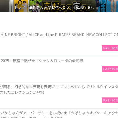
ドラマ「高杉さん家のおべんとう」小山慶一郎...
E BRIGHT / ALICE and the PIRATES BRAND-NEW COLLECTIO
FASHIO
ow 2025 – 原宿で魅せたゴシック＆ロリータの最前線
FASHIO
び回る、幻想的な世界観を表現♡ サマンサベガから『リトルツインス
記念したコレクションが登場
FASHIO
“姿のオバケちゃんがアニバーサリーをお祝い★「かぼちゃのオバケーキアク