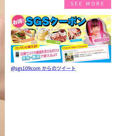
SEE MORE
@sgs109com からのツイート