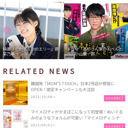
映画『恋わずらいのエリー』原
ドラマ「高杉さん家のおべんと
菜乃華 インタ...
う」小山慶一郎...
RELATED NEWS
韓国発「MOM'S TOUCH」日本2号店が原宿に
OPEN！限定キャンペーンも大注目
2025/10/08〜
GOURMET
マイメロディがかまぼこになって初登場！ぬいぐる
みのようなフォルムが可愛い「マイメロディ シナモ
ロール かまぼこ」が新発売
2025/09/01〜
GOURMET