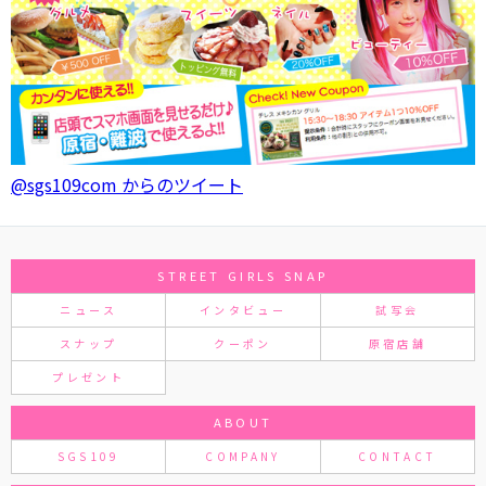
@sgs109com からのツイート
STREET GIRLS SNAP
ニュース
インタビュー
試写会
スナップ
クーポン
原宿店舗
プレゼント
ABOUT
SGS109
COMPANY
CONTACT