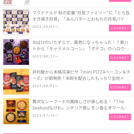
マクドナルド 秋の定番“月見ファミリー”に「とろ旨
すき焼き月見」「あんバターとおもちの月見パイ」
「月見マ ックシェイク 山梨県産シャインマスカット
2025/09/03〜
GOURMET
味」が新登場！
おばけのいたずらで、黒色になっちゃった！？東ハ
トから「キャラメルコーン」「ポテコ」のハロウィ
ン限定商品が新発売♪
2025/08/22〜
GOURMET
井村屋から本格冷凍ピザ『mini PIZZAベーコン＆チ
ーズ』が新発売！米粉を配合したもっちり生地×ご
ろごろ具材×とろけるチーズで満足感たっぷりのピ
2025/09/01〜
GOURMET
ザ♪
贅沢なシーフードの美味しさが楽しめる！「The
Seafoodなげわ」シチリア産レモン香るオマール海
老味、安曇野産わさび香るうに味が期間限定で新発
2025/07/14〜
GOURMET
売