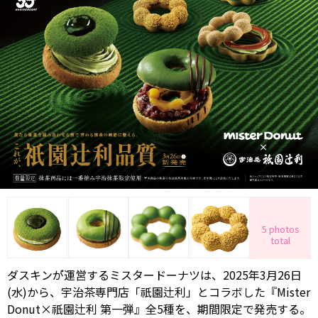
5 photos
total
ダスキンが゙運営するミスタードーナツは、2025年3月26日
(水)から、宇治茶専門店「祇園辻利」とコラボした『Mister
Donut×祇園辻利 第一弾』全5種を、期間限定で発売する。