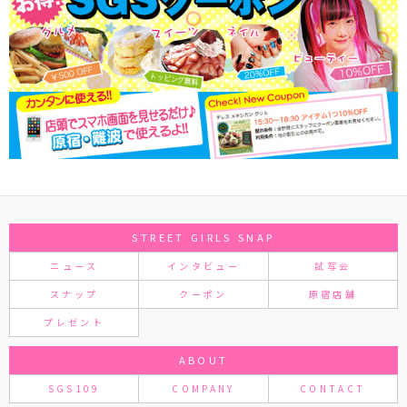
STREET GIRLS SNAP
ニュース
インタビュー
試写会
スナップ
クーポン
原宿店舗
プレゼント
ABOUT
SGS109
COMPANY
CONTACT