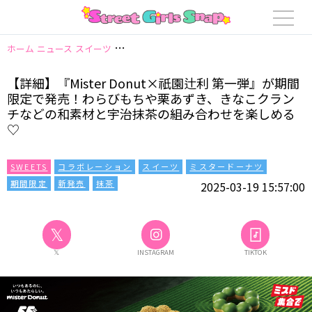
ホーム
ニュース
スイーツ
【詳細】『Mister Donut×祇園辻利 第
【詳細】『Mister Donut×祇園辻利 第一弾』が期間
限定で発売！わらびもちや栗あずき、きなこクラン
チなどの和素材と宇治抹茶の組み合わせを楽しめる
♡
SWEETS
コラボレーション
スイーツ
ミスタードーナツ
期間限定
新発売
抹茶
2025-03-19 15:57:00
𝕏
𝕏
INSTAGRAM
TIKTOK