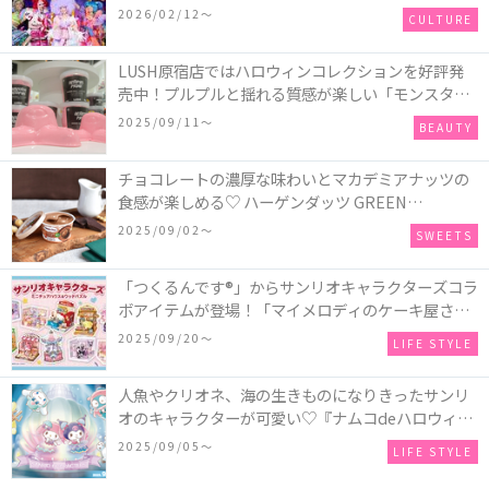
2026/02/12〜
CULTURE
LUSH原宿店ではハロウィンコレクションを好評発
売中！プルプルと揺れる質感が楽しい「モンスター
オクトパス」や定番の「ゴースティー」「パンキン
2025/09/11〜
BEAUTY
ナンキン」など♪＜レポ＞
チョコレートの濃厚な味わいとマカデミアナッツの
食感が楽しめる♡ ハーゲンダッツ GREEN
CRAFT(グリーンクラフト) ミニカップ『チョコレー
2025/09/02〜
SWEETS
ト＆マカデミア』が新発売
「つくるんです®」からサンリオキャラクターズコラ
ボアイテムが登場！「マイメロディのケーキ屋さ
ん」などミニチュアハウス8種類と、「シナモロール
2025/09/20〜
LIFE STYLE
のメリーゴーランド」などオルゴールで動く仕掛け
付きのウッドパズル2種類♪
人魚やクリオネ、海の生きものになりきったサンリ
オのキャラクターが可愛い♡『ナムコdeハロウィン
2025～マーメイドファンタジー～』全国のアミュー
2025/09/05〜
LIFE STYLE
ズメント施設「ナムコ」「ナムコオンラインクレー
ン」で開催！