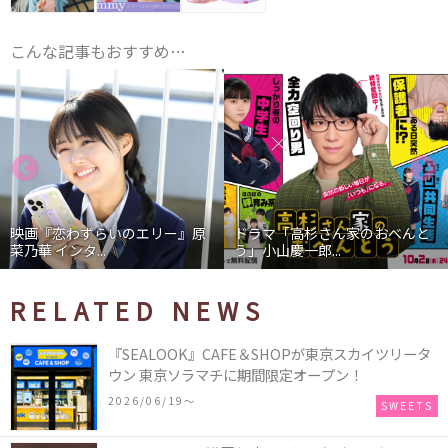
こんな記事もおすすめ…
映画『恋わずらいのエリー』原
ドラマ「高杉さん家のおべんと
菜乃華 インタ...
う」小山慶一郎...
RELATED NEWS
『SEALOOK』CAFE＆SHOPが東京スカイツリータ
ウン 東京ソラマチに期間限定オープン！
2026/06/19〜
SWEETS