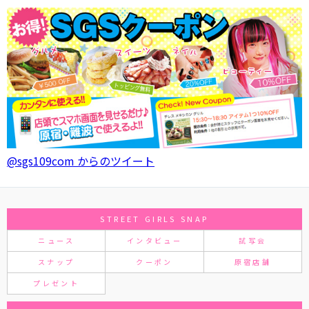
@sgs109com からのツイート
STREET GIRLS SNAP
ニュース
インタビュー
試写会
スナップ
クーポン
原宿店舗
プレゼント