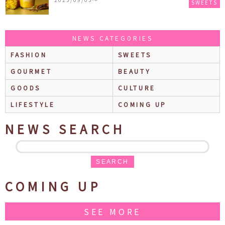
SWEETS
ス ラテ』も再登場♪
NEWS CATEGORIES
FASHION
SWEETS
GOURMET
BEAUTY
GOODS
CULTURE
LIFESTYLE
COMING UP
NEWS SEARCH
SEARCH
COMING UP
SEE MORE