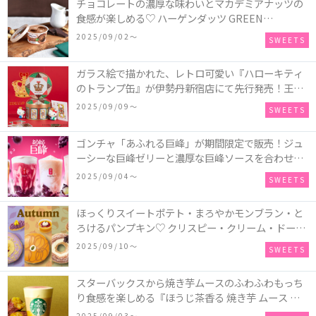
チョコレートの濃厚な味わいとマカデミアナッツの
食感が楽しめる♡ ハーゲンダッツ GREEN
CRAFT(グリーンクラフト) ミニカップ『チョコレー
2025/09/02〜
SWEETS
ト＆マカデミア』が新発売
ガラス絵で描かれた、レトロ可愛い『ハローキティ
のトランプ缶』が伊勢丹新宿店にて先行発売！王冠
キティのフィギュア、キティトランプのステッカー
2025/09/09〜
SWEETS
付き♡
ゴンチャ「あふれる巨峰」が期間限定で販売！ジュ
ーシーな巨峰ゼリーと濃厚な巨峰ソースを合わせた
ミルクティー、ティーエード、ジェラッティー、ス
2025/09/04〜
SWEETS
パークリングティーが登場♪
ほっくりスイートポテト・まろやかモンブラン・と
ろけるパンプキン♡ クリスピー・クリーム・ドーナ
ツに“いも”“栗“”かぼちゃ“を使用し、秋らしい人気
2025/09/10〜
SWEETS
スイーツを表現した新商品が発売！
スターバックスから焼き芋ムースのふわふわもっち
り食感を楽しめる『ほうじ茶香る 焼き芋 ムース テ
ィー ラテ』が新発売！大好評の『チョコレート ムー
2025/09/03〜