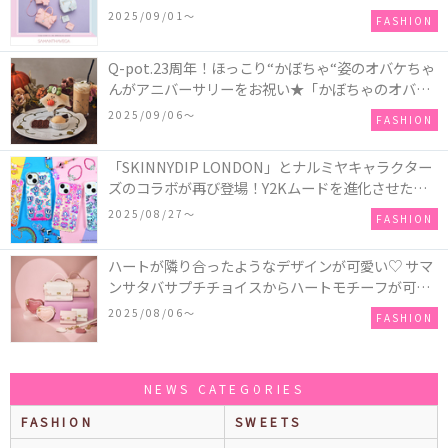
ツインスターズ』50周年アニバーサリーイヤー』を
2025/09/01〜
FASHION
記念したコレクションが登場
Q-pot.23周年！ほっこり“かぼちゃ“姿のオバケちゃ
んがアニバーサリーをお祝い★「かぼちゃのオバケ
ーキアクセサリー」が新発売！Q-pot CAFE.では
2025/09/06〜
FASHION
「かぼちゃのオバケーキプレート」も登場
「SKINNYDIP LONDON」とナルミヤキャラクター
ズのコラボが再び登場！Y2Kムードを進化させた新
作コレクションを発売♪
2025/08/27〜
FASHION
ハートが隣り合ったようなデザインが可愛い♡ サマ
ンサタバサプチチョイスからハートモチーフが可愛
いHeart Collectionが発売！
2025/08/06〜
FASHION
NEWS CATEGORIES
FASHION
SWEETS