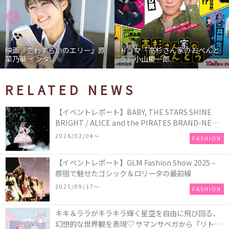
映画『恋わずらいのエリー』原
ドラマ「高杉さん家のおべんと
菜乃華 インタ...
う」小山慶一郎...
RELATED NEWS
【イベントレポート】BABY, THE STARS SHINE
BRIGHT / ALICE and the PIRATES BRAND-NEW
COLLECTION in TOKYO
2026/02/04〜
FASHION
【イベントレポート】GLM Fashion Show 2025 –
原宿で魅せたゴシック＆ロリータの最前線
2025/09/17〜
FASHION
キキ＆ララがキラキラ輝く星空を自由に飛び回る、
幻想的な世界観を表現♡ サマンサベガから『リトル