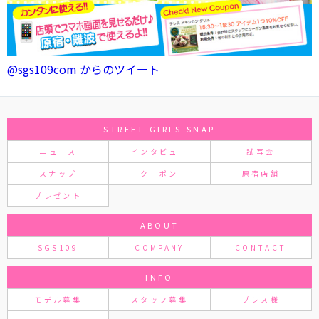
@sgs109com からのツイート
STREET GIRLS SNAP
ニュース
インタビュー
試写会
スナップ
クーポン
原宿店舗
プレゼント
ABOUT
SGS109
COMPANY
CONTACT
INFO
モデル募集
スタッフ募集
プレス様