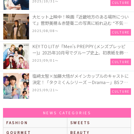
2025/10/31〜
CULTURE
瞬間を切り取った場面写真が解禁
大ヒット上映中！映画『近畿地方のある場所につい
て』菅野美穂＆赤楚衛二の写真に紛れ込む “不気味
なお札”の正体とは！？
2025/08/08〜
CULTURE
KEY TO LITが『Men's PREPPY (メンズプレッピ
ー)』2025年10月号でグループ史上、初表紙を飾
る！高橋恭平(なにわ男子)はネクタイ＆ジャケッ
2025/09/01〜
CULTURE
ト、リムレスメガネを身に着けたCoolな姿で登場
塩﨑太智×加藤大悟がメインカップルのキャストに
決定！「タクミくんシリーズ －Drama－」BSフ
ジ・FODにて放送＆独占配信決定！シリーズ累計
2025/09/21〜
CULTURE
500万部を超える大人気BL小説、初の連続ドラマ
化！
NEWS CATEGORIES
FASHION
SWEETS
GOURMET
BEAUTY