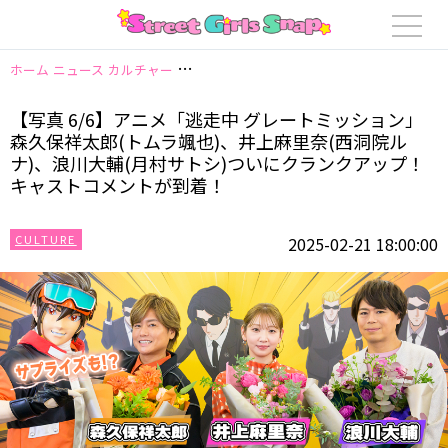
ホーム
ニュース
カルチャー
【写真 6/6】アニメ「逃走中 グレートミッ
【写真 6/6】アニメ「逃走中 グレートミッション」
森久保祥太郎(トムラ颯也)、井上麻里奈(西洞院ル
ナ)、浪川大輔(月村サトシ)ついにクランクアップ！
キャストコメントが到着！
CULTURE
2025-02-21 18:00:00