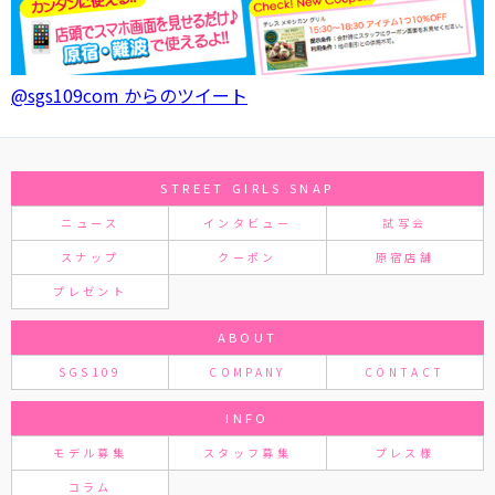
@sgs109com からのツイート
STREET GIRLS SNAP
ニュース
インタビュー
試写会
スナップ
クーポン
原宿店舗
プレゼント
ABOUT
SGS109
COMPANY
CONTACT
INFO
モデル募集
スタッフ募集
プレス様
コラム