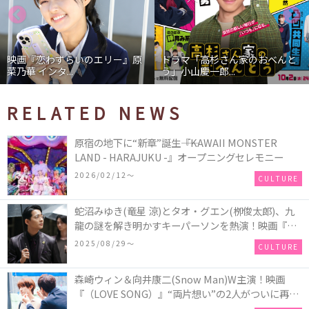
映画『恋わずらいのエリー』原
ドラマ「高杉さん家のおべんと
菜乃華 インタ...
う」小山慶一郎...
RELATED NEWS
原宿の地下に“新章”誕生――『KAWAII MONSTER
LAND - HARAJUKU -』オープニングセレモニー
2026/02/12〜
CULTURE
蛇沼みゆき(⻯星 涼)とタオ・グエン(栁俊太郎)、九
⿓の謎を解き明かすキーパーソンを熱演！映画『九
⿓ジェネリックロマンス』初場⾯カットを解禁！
2025/08/29〜
CULTURE
森崎ウィン＆向井康二(Snow Man)W主演！映画
『（LOVE SONG）』“両片想い”の2人がついに再
会！ソウタとカイ、切なさと希望が交錯する運命の