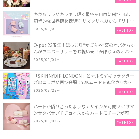
キキ＆ララがキラキラ輝く星空を自由に飛び回る、
幻想的な世界観を表現♡ サマンサベガから『リトル
ツインスターズ』50周年アニバーサリーイヤー』を
2025/09/01〜
FASHION
記念したコレクションが登場
Q-pot.23周年！ほっこり“かぼちゃ“姿のオバケちゃ
んがアニバーサリーをお祝い★「かぼちゃのオバケ
ーキアクセサリー」が新発売！Q-pot CAFE.では
2025/09/06〜
FASHION
「かぼちゃのオバケーキプレート」も登場
「SKINNYDIP LONDON」とナルミヤキャラクター
ズのコラボが再び登場！Y2Kムードを進化させた新
作コレクションを発売♪
2025/08/27〜
FASHION
ハートが隣り合ったようなデザインが可愛い♡ サマ
ンサタバサプチチョイスからハートモチーフが可愛
いHeart Collectionが発売！
2025/08/06〜
FASHION