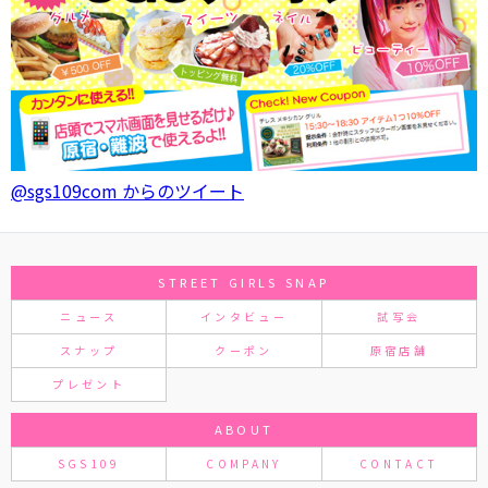
@sgs109com からのツイート
STREET GIRLS SNAP
ニュース
インタビュー
試写会
スナップ
クーポン
原宿店舗
プレゼント
ABOUT
SGS109
COMPANY
CONTACT