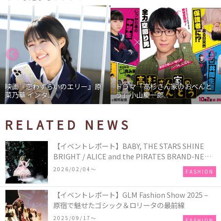
映画『恋わずらいのエリー』原
ドラマ「高杉さん家のおべんと
菜乃華 インタ...
う」小山慶一郎...
RELATED NEWS
【イベントレポート】BABY, THE STARS SHINE
BRIGHT / ALICE and the PIRATES BRAND-NEW
COLLECTION in TOKYO
2026/02/04〜
FASHION
【イベントレポート】GLM Fashion Show 2025 –
原宿で魅せたゴシック＆ロリータの最前線
2025/09/17〜
FASHION