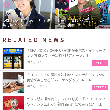
映画『恋わずらいのエリー』原
ドラマ「高杉さん家のおべんと
菜乃華 インタ...
う」小山慶一郎...
RELATED NEWS
『SEALOOK』CAFE＆SHOPが東京スカイツリータ
ウン 東京ソラマチに期間限定オープン！
2026/06/19〜
SWEETS
チョコレートの濃厚な味わいとマカデミアナッツの
食感が楽しめる♡ ハーゲンダッツ GREEN
CRAFT(グリーンクラフト) ミニカップ『チョコレー
2025/09/02〜
SWEETS
ト＆マカデミア』が新発売
ガラス絵で描かれた、レトロ可愛い『ハローキティ
のトランプ缶』が伊勢丹新宿店にて先行発売！王冠
キティのフィギュア、キティトランプのステッカー