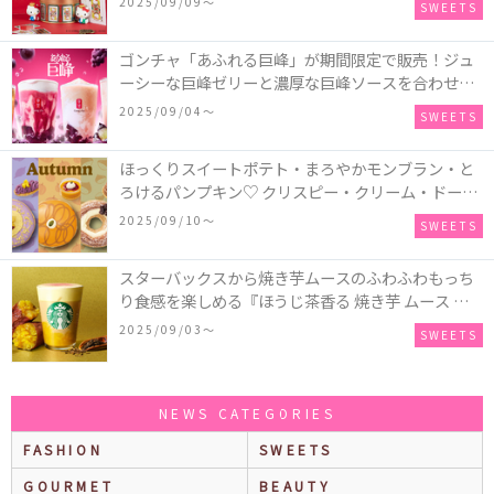
2025/09/09〜
SWEETS
付き♡
ゴンチャ「あふれる巨峰」が期間限定で販売！ジュ
ーシーな巨峰ゼリーと濃厚な巨峰ソースを合わせた
ミルクティー、ティーエード、ジェラッティー、ス
2025/09/04〜
SWEETS
パークリングティーが登場♪
ほっくりスイートポテト・まろやかモンブラン・と
ろけるパンプキン♡ クリスピー・クリーム・ドーナ
ツに“いも”“栗“”かぼちゃ“を使用し、秋らしい人気
2025/09/10〜
SWEETS
スイーツを表現した新商品が発売！
スターバックスから焼き芋ムースのふわふわもっち
り食感を楽しめる『ほうじ茶香る 焼き芋 ムース テ
ィー ラテ』が新発売！大好評の『チョコレート ムー
2025/09/03〜
SWEETS
ス ラテ』も再登場♪
NEWS CATEGORIES
FASHION
SWEETS
GOURMET
BEAUTY