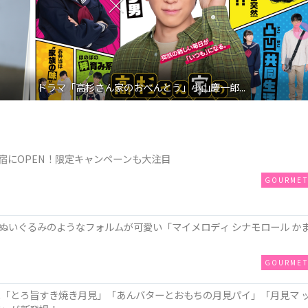
ドラマ「高杉さん家のおべんとう」小山慶一郎...
が原宿にOPEN！限定キャンペーンも大注目
GOURME
ぬいぐるみのようなフォルムが可愛い「マイメロディ シナモロール か
GOURME
に「とろ旨すき焼き月見」「あんバターとおもちの月見パイ」「月見マ 