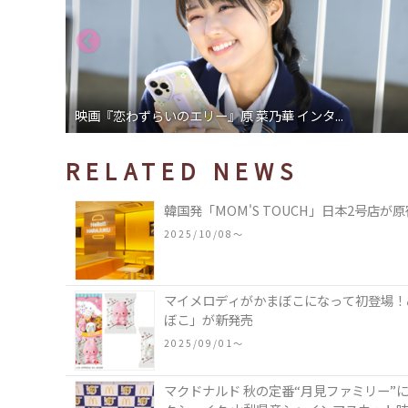
映画『恋わずらいのエリー』原 菜乃華 インタ...
RELATED NEWS
韓国発「MOM'S TOUCH」日本2号店
2025/10/08〜
マイメロディがかまぼこになって初登場！
ぼこ」が新発売
2025/09/01〜
マクドナルド 秋の定番“月見ファミリー”