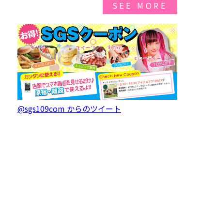
SEE MORE
@sgs109com からのツイート