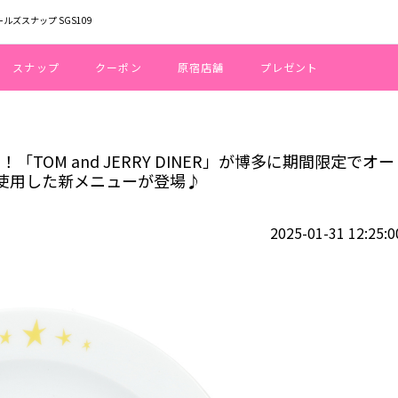
ールズスナップ SGS109
スナップ
クーポン
原宿店舗
プレゼント
5周年！「TOM and JERRY DINER」が博多に期間限定でオープン！博
「TOM and JERRY DINER」が博多に期間限定でオー
使用した新メニューが登場♪
2025-01-31 12:25:0