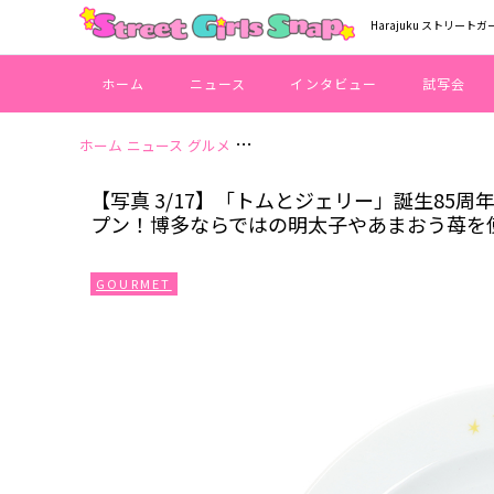
Harajuku ストリートガ
ホーム
ニュース
インタビュー
試写会
ホーム
ニュース
グルメ
【写真 3/17】「トムとジェリー」誕生8
【写真 3/17】「トムとジェリー」誕生85周年！
プン！博多ならではの明太子やあまおう苺を
GOURMET