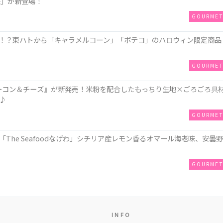
味」が新登場！
GOURME
！？東ハトから「キャラメルコーン」「ポテコ」のハロウィン限定商品
GOURME
ZAベーコン＆チーズ』が新発売！米粉を配合したもっちり生地×ごろごろ具
♪
GOURME
The Seafoodなげわ」シチリア産レモン香るオマール海老味、安曇野
GOURME
INFO