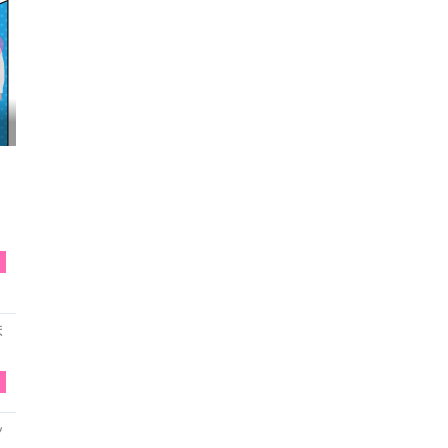
映画『わたしの幸せな結婚』髙石あかり インタ...
T
ま
T
ッ