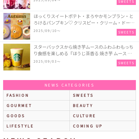
SWEETS
パークリングティーが登場♪
ほっくりスイートポテト・まろやかモンブラン・と
ろけるパンプキン♡ クリスピー・クリーム・ドーナ
ツに“いも”“栗“”かぼちゃ“を使用し、秋らしい人気
2025/09/10〜
SWEETS
スイーツを表現した新商品が発売！
スターバックスから焼き芋ムースのふわふわもっち
り食感を楽しめる『ほうじ茶香る 焼き芋 ムース テ
ィー ラテ』が新発売！大好評の『チョコレート ムー
2025/09/03〜
SWEETS
ス ラテ』も再登場♪
NEWS CATEGORIES
FASHION
SWEETS
GOURMET
BEAUTY
GOODS
CULTURE
LIFESTYLE
COMING UP