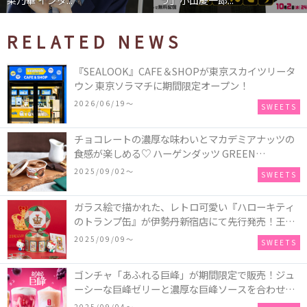
RELATED NEWS
『SEALOOK』CAFE＆SHOPが東京スカイツリータ
ウン 東京ソラマチに期間限定オープン！
2026/06/19〜
SWEETS
チョコレートの濃厚な味わいとマカデミアナッツの
食感が楽しめる♡ ハーゲンダッツ GREEN
CRAFT(グリーンクラフト) ミニカップ『チョコレー
2025/09/02〜
SWEETS
ト＆マカデミア』が新発売
ガラス絵で描かれた、レトロ可愛い『ハローキティ
のトランプ缶』が伊勢丹新宿店にて先行発売！王冠
キティのフィギュア、キティトランプのステッカー
2025/09/09〜
SWEETS
付き♡
ゴンチャ「あふれる巨峰」が期間限定で販売！ジュ
ーシーな巨峰ゼリーと濃厚な巨峰ソースを合わせた
ミルクティー、ティーエード、ジェラッティー、ス
2025/09/04〜