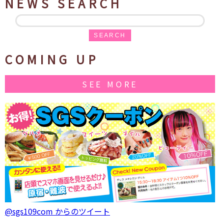
NEWS SEARCH
SEARCH
COMING UP
SEE MORE
@sgs109com からのツイート