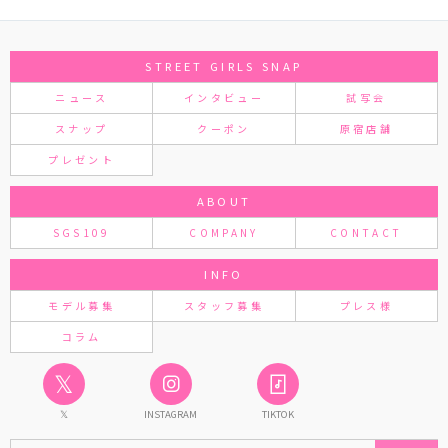
STREET GIRLS SNAP
ニュース
インタビュー
試写会
スナップ
クーポン
原宿店舗
プレゼント
ABOUT
SGS109
COMPANY
CONTACT
INFO
モデル募集
スタッフ募集
プレス様
コラム
𝕏
𝕏
INSTAGRAM
TIKTOK