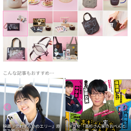
こんな記事もおすすめ…
映画『恋わずらいのエリー』原
ドラマ「高杉さん家のおべんと
菜乃華 インタ...
う」小山慶一郎...