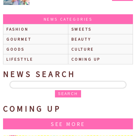
500万部を超える大人気BL小説、初の連続ドラマ
化！
NEWS CATEGORIES
FASHION
SWEETS
GOURMET
BEAUTY
GOODS
CULTURE
LIFESTYLE
COMING UP
NEWS SEARCH
SEARCH
COMING UP
SEE MORE