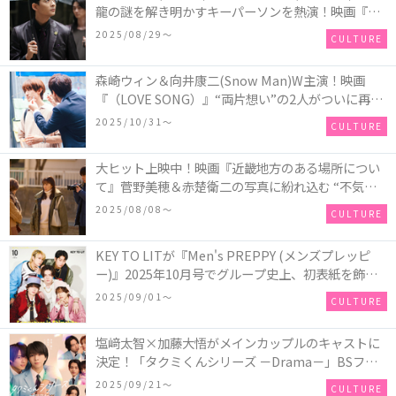
⿓の謎を解き明かすキーパーソンを熱演！映画『九
⿓ジェネリックロマンス』初場⾯カットを解禁！
2025/08/29〜
CULTURE
森崎ウィン＆向井康二(Snow Man)W主演！映画
『（LOVE SONG）』“両片想い”の2人がついに再
会！ソウタとカイ、切なさと希望が交錯する運命の
2025/10/31〜
CULTURE
瞬間を切り取った場面写真が解禁
大ヒット上映中！映画『近畿地方のある場所につい
て』菅野美穂＆赤楚衛二の写真に紛れ込む “不気味
なお札”の正体とは！？
2025/08/08〜
CULTURE
KEY TO LITが『Men's PREPPY (メンズプレッピ
ー)』2025年10月号でグループ史上、初表紙を飾
る！高橋恭平(なにわ男子)はネクタイ＆ジャケッ
2025/09/01〜
CULTURE
ト、リムレスメガネを身に着けたCoolな姿で登場
塩﨑太智×加藤大悟がメインカップルのキャストに
決定！「タクミくんシリーズ －Drama－」BSフ
ジ・FODにて放送＆独占配信決定！シリーズ累計
2025/09/21〜
CULTURE