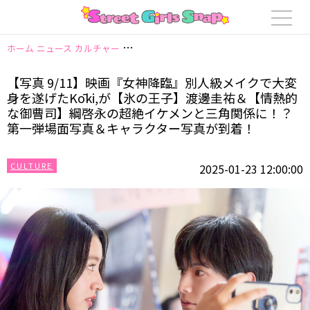
ホーム
ニュース
カルチャー
【写真 9/11】映画『女神降臨』別⼈級メイ
【写真 9/11】映画『女神降臨』別⼈級メイクで⼤変
⾝を遂げたKōki,が【氷の王⼦】渡邊圭祐＆【情熱的
な御曹司】綱啓永の超絶イケメンと三⾓関係に！？
第⼀弾場⾯写真＆キャラクター写真が到着！
CULTURE
2025-01-23 12:00:00