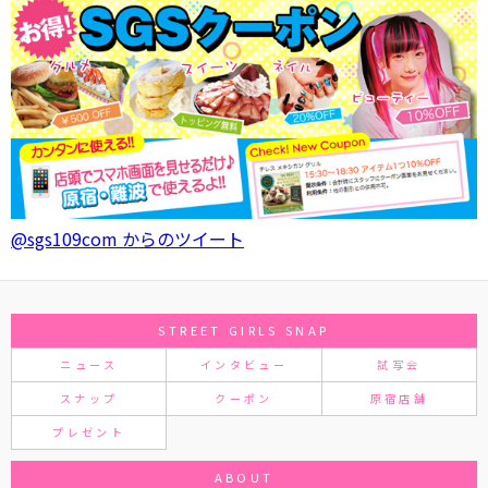
@sgs109com からのツイート
STREET GIRLS SNAP
ニュース
インタビュー
試写会
スナップ
クーポン
原宿店舗
プレゼント
ABOUT