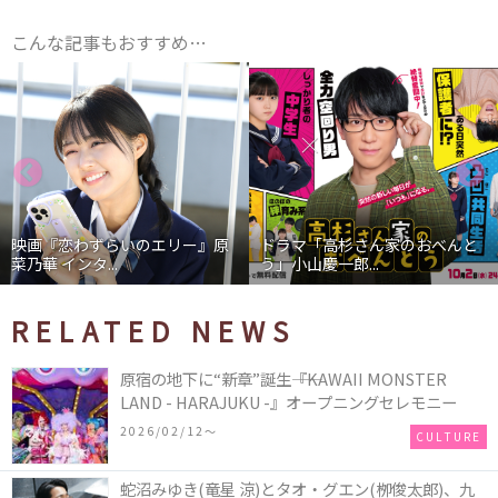
こんな記事もおすすめ…
ドラマ「高杉さん家のおべんと
映画『わたしの幸せな結婚』髙
う」小山慶一郎...
石あかり インタ...
RELATED NEWS
原宿の地下に“新章”誕生――『KAWAII MONSTER
LAND - HARAJUKU -』オープニングセレモニー
2026/02/12〜
CULTURE
蛇沼みゆき(⻯星 涼)とタオ・グエン(栁俊太郎)、九