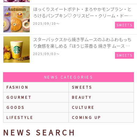
ほっくりスイートポテト・まろやかモンブラン・と
ろけるパンプキン♡ クリスピー・クリーム・ドーナ
ツに“いも”“栗“”かぼちゃ“を使用し、秋らしい人気
2025/09/10〜
SWEETS
スイーツを表現した新商品が発売！
スターバックスから焼き芋ムースのふわふわもっち
り食感を楽しめる『ほうじ茶香る 焼き芋 ムース テ
ィー ラテ』が新発売！大好評の『チョコレート ムー
2025/09/03〜
SWEETS
ス ラテ』も再登場♪
NEWS CATEGORIES
FASHION
SWEETS
GOURMET
BEAUTY
GOODS
CULTURE
LIFESTYLE
COMING UP
NEWS SEARCH