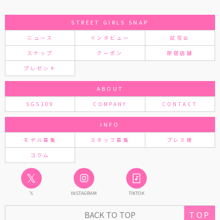
STREET GIRLS SNAP
ニュース
インタビュー
試写会
スナップ
クーポン
原宿店舗
プレゼント
ABOUT
SGS109
COMPANY
CONTACT
INFO
モデル募集
スタッフ募集
プレス様
コラム
𝕏
𝕏
INSTAGRAM
TIKTOK
BACK TO TOP
TOP