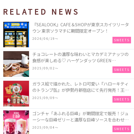
RELATED NEWS
『SEALOOK』CAFE＆SHOPが東京スカイツリータ
ウン 東京ソラマチに期間限定オープン！
2026/06/19〜
SWEETS
チョコレートの濃厚な味わいとマカデミアナッツの
食感が楽しめる♡ ハーゲンダッツ GREEN
CRAFT(グリーンクラフト) ミニカップ『チョコレー
2025/09/02〜
SWEETS
ト＆マカデミア』が新発売
ガラス絵で描かれた、レトロ可愛い『ハローキティ
のトランプ缶』が伊勢丹新宿店にて先行発売！王冠
キティのフィギュア、キティトランプのステッカー
2025/09/09〜
SWEETS
付き♡
ゴンチャ「あふれる巨峰」が期間限定で販売！ジュ
ーシーな巨峰ゼリーと濃厚な巨峰ソースを合わせた
ミルクティー、ティーエード、ジェラッティー、ス
2025/09/04〜
SWEETS
パークリングティーが登場♪