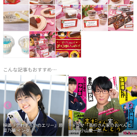
こんな記事もおすすめ…
映画『恋わずらいのエリー』原
ドラマ「高杉さん家のおべんと
菜乃華 インタ...
う」小山慶一郎...