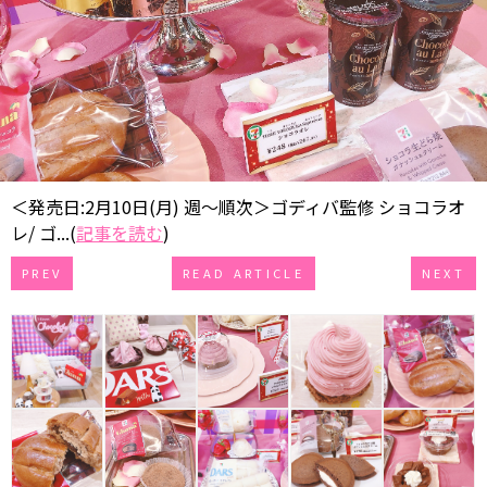
＜発売日:2月10日(月) 週～順次＞ゴディバ監修 ショコラオ
レ/ ゴ...(
記事を読む
)
PREV
READ ARTICLE
NEXT