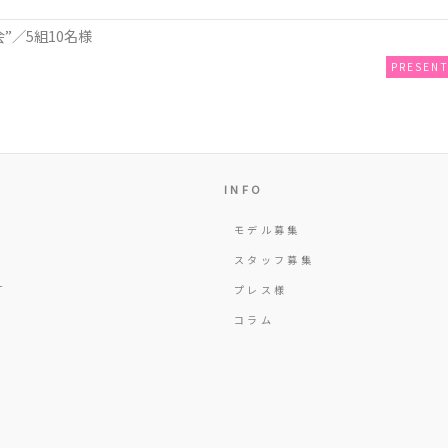
”／5組10名様
PRESEN
INFO
モデル募集
Y
スタッフ募集
T
プレス様
コラム