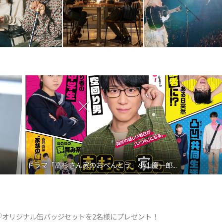
ドラマ「高杉さん家のおべんとう」小山慶一郎...
決定記念♡オリジナル缶バッジセットを2名様にプレゼント！