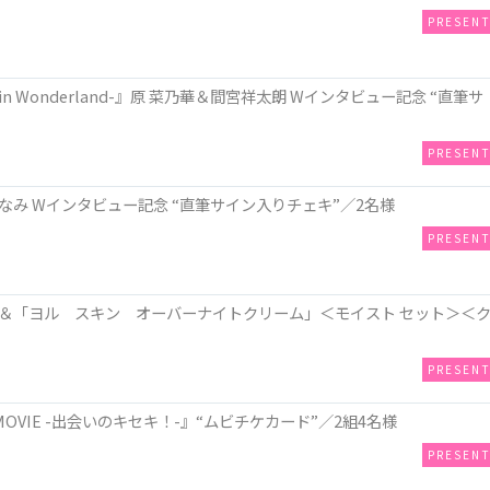
PRESEN
n Wonderland-』原 菜乃華＆間宮祥太朗 Wインタビュー記念 “直筆サ
PRESEN
み Wインタビュー記念 “直筆サイン入りチェキ”／2名様
PRESEN
＆「ヨル スキン オーバーナイトクリーム」＜モイスト セット＞＜
PRESEN
OVIE -出会いのキセキ！-』“ムビチケカード”／2組4名様
PRESEN