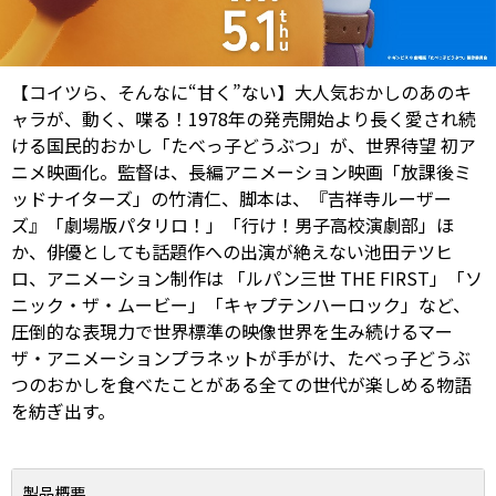
【コイツら、そんなに“甘く”ない】大人気おかしのあのキ
ャラが、動く、喋る！1978年の発売開始より長く愛され続
ける国民的おかし「たべっ子どうぶつ」が、世界待望 初ア
ニメ映画化。監督は、長編アニメーション映画「放課後ミ
ッドナイターズ」の竹清仁、脚本は、『吉祥寺ルーザー
ズ』「劇場版パタリロ！」「行け！男子高校演劇部」ほ
か、俳優としても話題作への出演が絶えない池田テツヒ
ロ、アニメーション制作は 「ルパン三世 THE FIRST」「ソ
ニック・ザ・ムービー」「キャプテンハーロック」など、
圧倒的な表現力で世界標準の映像世界を生み続けるマー
ザ・アニメーションプラネットが手がけ、たべっ子どうぶ
つのおかしを食べたことがある全ての世代が楽しめる物語
を紡ぎ出す。
製品概要