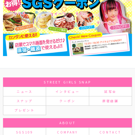
STREET GIRLS SNAP
ニュース
インタビュー
試写会
スナップ
クーポン
原宿店舗
プレゼント
ABOUT
SGS109
COMPANY
CONTACT