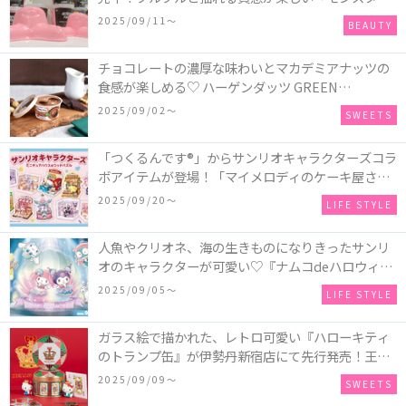
オクトパス」や定番の「ゴースティー」「パンキン
2025/09/11〜
BEAUTY
ナンキン」など♪＜レポ＞
チョコレートの濃厚な味わいとマカデミアナッツの
食感が楽しめる♡ ハーゲンダッツ GREEN
CRAFT(グリーンクラフト) ミニカップ『チョコレー
2025/09/02〜
SWEETS
ト＆マカデミア』が新発売
「つくるんです®」からサンリオキャラクターズコラ
ボアイテムが登場！「マイメロディのケーキ屋さ
ん」などミニチュアハウス8種類と、「シナモロール
2025/09/20〜
LIFE STYLE
のメリーゴーランド」などオルゴールで動く仕掛け
付きのウッドパズル2種類♪
人魚やクリオネ、海の生きものになりきったサンリ
オのキャラクターが可愛い♡『ナムコdeハロウィン
2025～マーメイドファンタジー～』全国のアミュー
2025/09/05〜
LIFE STYLE
ズメント施設「ナムコ」「ナムコオンラインクレー
ン」で開催！
ガラス絵で描かれた、レトロ可愛い『ハローキティ
のトランプ缶』が伊勢丹新宿店にて先行発売！王冠
キティのフィギュア、キティトランプのステッカー
2025/09/09〜
SWEETS
付き♡