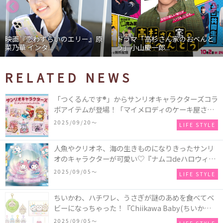
映画『恋わずらいのエリー』原
ドラマ「高杉さん家のおべんと
菜乃華 インタ...
う」小山慶一郎...
RELATED NEWS
「つくるんです®」からサンリオキャラクターズコラ
ボアイテムが登場！「マイメロディのケーキ屋さ
ん」などミニチュアハウス8種類と、「シナモロール
2025/09/20〜
LIFE STYLE
のメリーゴーランド」などオルゴールで動く仕掛け
付きのウッドパズル2種類♪
人魚やクリオネ、海の生きものになりきったサンリ
オのキャラクターが可愛い♡『ナムコdeハロウィン
2025～マーメイドファンタジー～』全国のアミュー
2025/09/05〜
LIFE STYLE
ズメント施設「ナムコ」「ナムコオンラインクレー
ン」で開催！
ちいかわ、ハチワレ、うさぎが謎のあめを食べてベ
ビーになっちゃった！『Chiikawa Baby(ちいかわベ
ビー)』の催事を全国14か所で開催！
2025/09/05〜