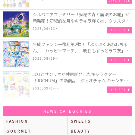
LIFE STYLE
シルバニアファミリー「妖精の森と魔法のお城」が
新発売！幻想的な月やキラキラ輝く星、クリスタル
などの装飾がお城を彩る♡
2025/09/13〜
LIFE STYLE
平成ファンシー復刻第2弾！「ぷくぷくあわわちゃ
ん」「ハッピーマーチ」「明日もずっとラブ友」な
どの「カンペンケース」や「遊べるメモ帳」が発売
2025/08/29〜
LIFE STYLE
♪
JO1とサンリオが共同開発したキャラクター
「JOCHUM」の新商品「ジェオチャム キャンディデ
ザインシリーズ」が発売！一部店舗限定で特別装飾
2025/09/04〜
LIFE STYLE
やノベルティ配付も☆
NEWS CATEGORIES
FASHION
SWEETS
GOURMET
BEAUTY