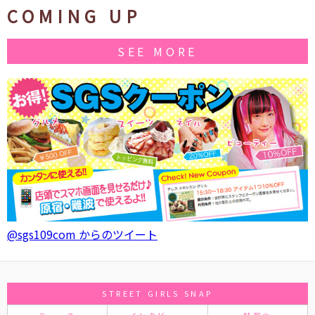
COMING UP
SEE MORE
@sgs109com からのツイート
STREET GIRLS SNAP