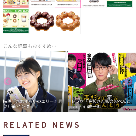
こんな記事もおすすめ…
映画『恋わずらいのエリー』原
ドラマ「高杉さん家のおべんと
菜乃華 インタ...
う」小山慶一郎...
RELATED NEWS