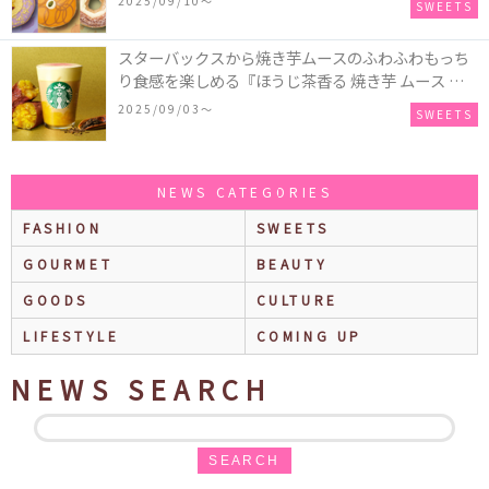
2025/09/10〜
SWEETS
スイーツを表現した新商品が発売！
スターバックスから焼き芋ムースのふわふわもっち
り食感を楽しめる『ほうじ茶香る 焼き芋 ムース テ
ィー ラテ』が新発売！大好評の『チョコレート ムー
2025/09/03〜
SWEETS
ス ラテ』も再登場♪
NEWS CATEGORIES
FASHION
SWEETS
GOURMET
BEAUTY
GOODS
CULTURE
LIFESTYLE
COMING UP
NEWS SEARCH
SEARCH