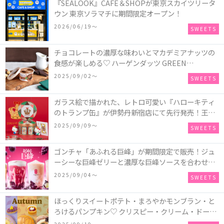
『SEALOOK』CAFE＆SHOPが東京スカイツリータ
ウン 東京ソラマチに期間限定オープン！
2026/06/19〜
SWEETS
チョコレートの濃厚な味わいとマカデミアナッツの
食感が楽しめる♡ ハーゲンダッツ GREEN
CRAFT(グリーンクラフト) ミニカップ『チョコレー
2025/09/02〜
SWEETS
ト＆マカデミア』が新発売
ガラス絵で描かれた、レトロ可愛い『ハローキティ
のトランプ缶』が伊勢丹新宿店にて先行発売！王冠
キティのフィギュア、キティトランプのステッカー
2025/09/09〜
SWEETS
付き♡
ゴンチャ「あふれる巨峰」が期間限定で販売！ジュ
ーシーな巨峰ゼリーと濃厚な巨峰ソースを合わせた
ミルクティー、ティーエード、ジェラッティー、ス
2025/09/04〜
SWEETS
パークリングティーが登場♪
ほっくりスイートポテト・まろやかモンブラン・と
ろけるパンプキン♡ クリスピー・クリーム・ドーナ
ツに“いも”“栗“”かぼちゃ“を使用し、秋らしい人気