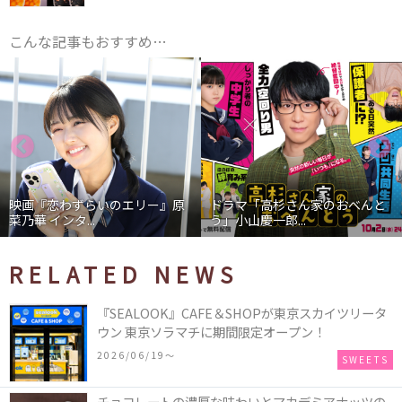
こんな記事もおすすめ…
映画『恋わずらいのエリー』原
ドラマ「高杉さん家のおべんと
菜乃華 インタ...
う」小山慶一郎...
RELATED NEWS
『SEALOOK』CAFE＆SHOPが東京スカイツリータ
ウン 東京ソラマチに期間限定オープン！
2026/06/19〜
SWEETS
チョコレートの濃厚な味わいとマカデミアナッツの