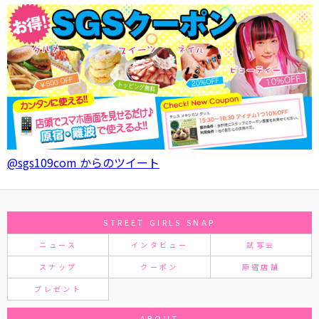
@sgs109com からのツイート
STREET GIRLS SNAP
ニュース
インタビュー
試写会
スナップ
クーポン
原宿店舗
プレゼント
ABOUT