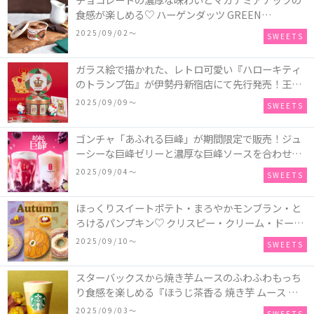
食感が楽しめる♡ ハーゲンダッツ GREEN
CRAFT(グリーンクラフト) ミニカップ『チョコレー
2025/09/02〜
SWEETS
ト＆マカデミア』が新発売
ガラス絵で描かれた、レトロ可愛い『ハローキティ
のトランプ缶』が伊勢丹新宿店にて先行発売！王冠
キティのフィギュア、キティトランプのステッカー
2025/09/09〜
SWEETS
付き♡
ゴンチャ「あふれる巨峰」が期間限定で販売！ジュ
ーシーな巨峰ゼリーと濃厚な巨峰ソースを合わせた
ミルクティー、ティーエード、ジェラッティー、ス
2025/09/04〜
SWEETS
パークリングティーが登場♪
ほっくりスイートポテト・まろやかモンブラン・と
ろけるパンプキン♡ クリスピー・クリーム・ドーナ
ツに“いも”“栗“”かぼちゃ“を使用し、秋らしい人気
2025/09/10〜
SWEETS
スイーツを表現した新商品が発売！
スターバックスから焼き芋ムースのふわふわもっち
り食感を楽しめる『ほうじ茶香る 焼き芋 ムース テ
ィー ラテ』が新発売！大好評の『チョコレート ムー
2025/09/03〜
SWEETS