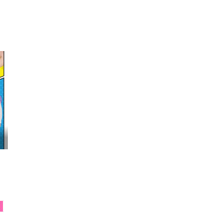
映画『わたしの幸せな結婚』髙石あかり インタ...
S