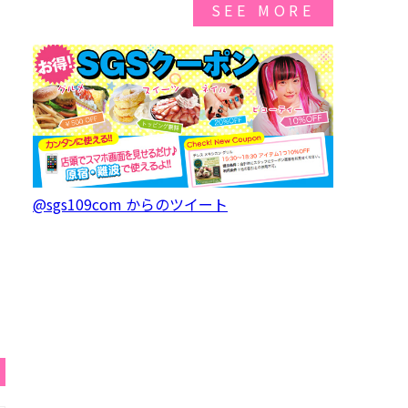
SEE MORE
@sgs109com からのツイート