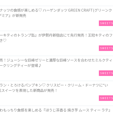
ツの食感が楽しめる♡ ハーゲンダッツ GREEN CRAFT(グリーンク
デミア』が新発売
SWEET
ーキティのトランプ缶』が伊勢丹新宿店にて先行発売！王冠キティのフ
き♡
SWEET
売！ジューシーな巨峰ゼリーと濃厚な巨峰ソースを合わせたミルクティ
ークリングティーが登場♪
SWEET
ラン・とろけるパンプキン♡ クリスピー・クリーム・ドーナツに“い
人気スイーツを表現した新商品が発売！
SWEET
もっちり食感を楽しめる『ほうじ茶香る 焼き芋 ムース ティー ラテ』