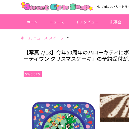
Harajuku ストリートガ
ホーム
ニュース
インタビュー
試写会
ホーム
ニュース
スイーツ
【写真 7/13】今年50周年のハロ
【写真 7/13】今年50周年のハローキティ
ーティワン クリスマスケーキ」の予約受付が
SWEETS