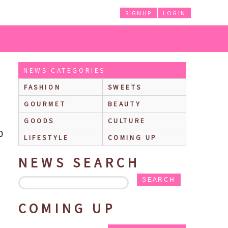
SIGNUP
LOGIN
 クリスマスケーキ」の予約受付がスタート！
NEWS CATEGORIES
FASHION
SWEETS
サ
GOURMET
BEAUTY
GOODS
CULTURE
0
LIFESTYLE
COMING UP
NEWS SEARCH
SEARCH
COMING UP