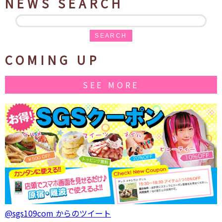
NEWS SEARCH
SEARCH
COMING UP
SEE MORE
@sgs109com からのツイート