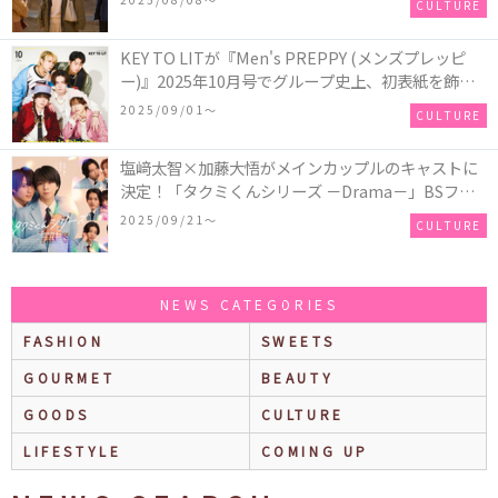
CULTURE
KEY TO LITが『Men's PREPPY (メンズプレッピ
ー)』2025年10月号でグループ史上、初表紙を飾
る！高橋恭平(なにわ男子)はネクタイ＆ジャケッ
2025/09/01〜
CULTURE
ト、リムレスメガネを身に着けたCoolな姿で登場
塩﨑太智×加藤大悟がメインカップルのキャストに
決定！「タクミくんシリーズ －Drama－」BSフ
ジ・FODにて放送＆独占配信決定！シリーズ累計
2025/09/21〜
CULTURE
500万部を超える大人気BL小説、初の連続ドラマ
化！
NEWS CATEGORIES
FASHION
SWEETS
GOURMET
BEAUTY
GOODS
CULTURE
LIFESTYLE
COMING UP