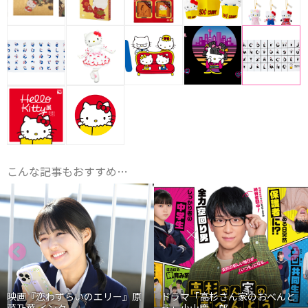
こんな記事もおすすめ…
映画『恋わずらいのエリー』原
ドラマ「高杉さん家のおべんと
菜乃華 インタ...
う」小山慶一郎...