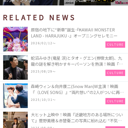
RELATED NEWS
原宿の地下に“新章”誕生――『KAWAII MONSTER
LAND - HARAJUKU -』オープニングセレモニー
2026/02/12〜
CULTURE
蛇沼みゆき(⻯星 涼)とタオ・グエン(栁俊太郎)、九
⿓の謎を解き明かすキーパーソンを熱演！映画『九
⿓ジェネリックロマンス』初場⾯カットを解禁！
2025/08/29〜
CULTURE
森崎ウィン＆向井康二(Snow Man)W主演！映画
『（LOVE SONG）』“両片想い”の2人がついに再
会！ソウタとカイ、切なさと希望が交錯する運命の
2025/10/31〜
CULTURE
瞬間を切り取った場面写真が解禁
大ヒット上映中！映画『近畿地方のある場所につい
て』菅野美穂＆赤楚衛二の写真に紛れ込む “不気味
なお札”の正体とは！？
2025/08/08〜