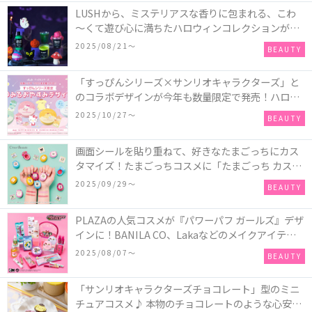
LUSHから、ミステリアスな香りに包まれる、こわ
～くて遊び心に満ちたハロウィンコレクションが新
発売！頭と胴体に分かれたバスアイテムを組み合わ
2025/08/21〜
BEAUTY
せてキャラクターを完成させる新作「モンスター・
マッシュアップ」シリーズなど♪
「すっぴんシリーズ×サンリオキャラクターズ」と
のコラボデザインが今年も数量限定で発売！ハロー
キティ、ポムポムプリン、ポチャッコ、ハンギョド
2025/10/27〜
BEAUTY
ンの4種類♪
画面シールを貼り重ねて、好きなたまごっちにカス
タマイズ！たまごっちコスメに「たまごっち カスタ
ム!!リップ＆チーク」が新登場
2025/09/29〜
BEAUTY
PLAZAの人気コスメが『パワーパフ ガールズ』デザ
インに！BANILA CO、Lakaなどのメイクアイテム
に、＆honeyやSign+などのヘアアイテム、VTや
2025/08/07〜
BEAUTY
Anuaなどのスキンケアアイテムも♡
「サンリオキャラクターズチョコレート」型のミニ
チュアコスメ♪ 本物のチョコレートのような心安ら