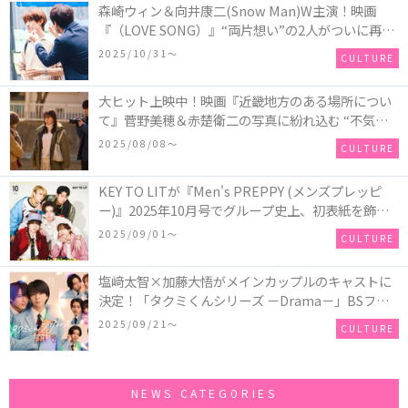
森崎ウィン＆向井康二(Snow Man)W主演！映画
『（LOVE SONG）』“両片想い”の2人がついに再
会！ソウタとカイ、切なさと希望が交錯する運命の
2025/10/31〜
CULTURE
瞬間を切り取った場面写真が解禁
大ヒット上映中！映画『近畿地方のある場所につい
て』菅野美穂＆赤楚衛二の写真に紛れ込む “不気味
なお札”の正体とは！？
2025/08/08〜
CULTURE
KEY TO LITが『Men's PREPPY (メンズプレッピ
ー)』2025年10月号でグループ史上、初表紙を飾
る！高橋恭平(なにわ男子)はネクタイ＆ジャケッ
2025/09/01〜
CULTURE
ト、リムレスメガネを身に着けたCoolな姿で登場
塩﨑太智×加藤大悟がメインカップルのキャストに
決定！「タクミくんシリーズ －Drama－」BSフ
ジ・FODにて放送＆独占配信決定！シリーズ累計
2025/09/21〜
CULTURE
500万部を超える大人気BL小説、初の連続ドラマ
化！
NEWS CATEGORIES