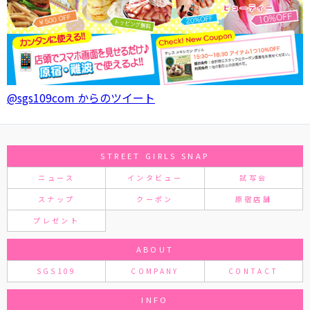
@sgs109com からのツイート
STREET GIRLS SNAP
ニュース
インタビュー
試写会
スナップ
クーポン
原宿店舗
プレゼント
ABOUT
SGS109
COMPANY
CONTACT
INFO