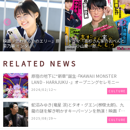
映画『恋わずらいのエリー』原
ドラマ「高杉さん家のおべんと
菜乃華 インタ...
う」小山慶一郎...
RELATED NEWS
原宿の地下に“新章”誕生――『KAWAII MONSTER
LAND - HARAJUKU -』オープニングセレモニー
2026/02/12〜
CULTURE
蛇沼みゆき(⻯星 涼)とタオ・グエン(栁俊太郎)、九
⿓の謎を解き明かすキーパーソンを熱演！映画『九
⿓ジェネリックロマンス』初場⾯カットを解禁！
2025/08/29〜
CULTURE