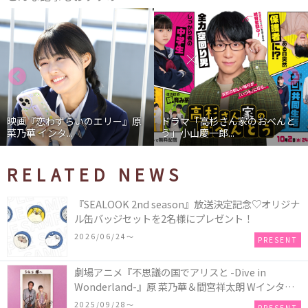
映画『恋わずらいのエリー』原
ドラマ「高杉さん家のおべんと
菜乃華 インタ...
う」小山慶一郎...
RELATED NEWS
『SEALOOK 2nd season』放送決定記念♡オリジナ
ル缶バッジセットを2名様にプレゼント！
2026/06/24〜
PRESENT
劇場アニメ『不思議の国でアリスと -Dive in
Wonderland-』原 菜乃華＆間宮祥太朗 Wインタビ
ュー記念 “直筆サイン入りチェキ”／1名様
2025/09/28〜
PRESENT