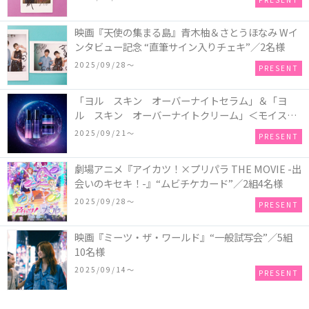
映画『天使の集まる島』青木柚＆さとうほなみ Wイ
ンタビュー記念 “直筆サイン入りチェキ”／2名様
2025/09/28〜
PRESENT
「ヨル スキン オーバーナイトセラム」＆「ヨ
ル スキン オーバーナイトクリーム」＜モイスト
セット＞＜クリア セット＞／各1名様・計2名様
2025/09/21〜
PRESENT
劇場アニメ『アイカツ！×プリパラ THE MOVIE -出
会いのキセキ！-』“ムビチケカード”／2組4名様
2025/09/28〜
PRESENT
映画『ミーツ・ザ・ワールド』“一般試写会”／5組
10名様
2025/09/14〜
PRESENT