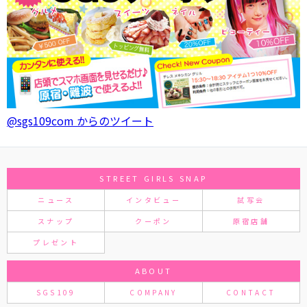
@sgs109com からのツイート
STREET GIRLS SNAP
ニュース
インタビュー
試写会
スナップ
クーポン
原宿店舗
プレゼント
ABOUT
SGS109
COMPANY
CONTACT