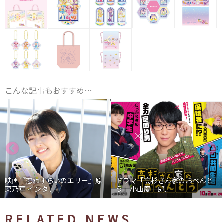
こんな記事もおすすめ…
映画『恋わずらいのエリー』原
ドラマ「高杉さん家のおべんと
菜乃華 インタ...
う」小山慶一郎...
RELATED NEWS