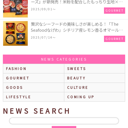
ーズ』が新発売！米粉を配合したもっちり生地×ご
ろごろ具材×とろけるチーズで満足感たっぷりのピ
2025/09/01〜
GOURMET
ザ♪
贅沢なシーフードの美味しさが楽しめる！「The
Seafoodなげわ」シチリア産レモン香るオマール海
老味、安曇野産わさび香るうに味が期間限定で新発
2025/07/14〜
GOURMET
売
NEWS CATEGORIES
FASHION
SWEETS
GOURMET
BEAUTY
GOODS
CULTURE
LIFESTYLE
COMING UP
NEWS SEARCH