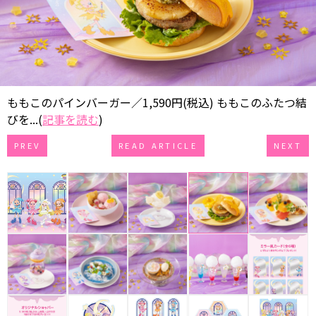
ももこのパインバーガー／1,590円(税込) ももこのふたつ結
びを...(
記事を読む
)
PREV
READ ARTICLE
NEXT