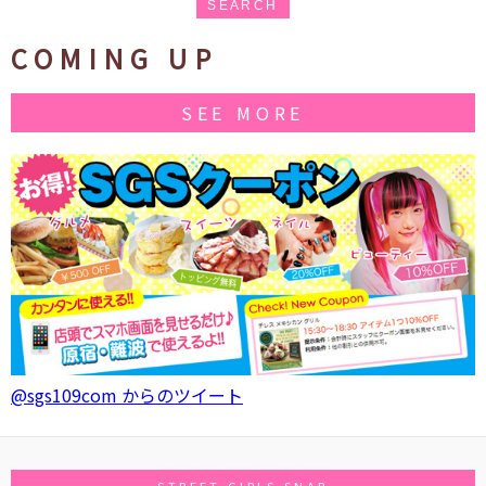
SEARCH
COMING UP
SEE MORE
@sgs109com からのツイート
STREET GIRLS SNAP