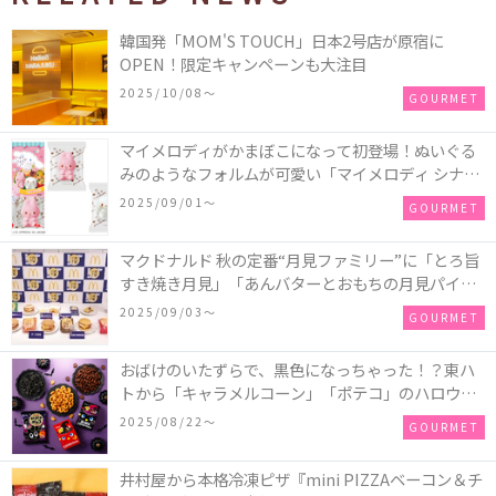
韓国発「MOM'S TOUCH」日本2号店が原宿に
OPEN！限定キャンペーンも大注目
2025/10/08〜
GOURMET
マイメロディがかまぼこになって初登場！ぬいぐる
みのようなフォルムが可愛い「マイメロディ シナモ
ロール かまぼこ」が新発売
2025/09/01〜
GOURMET
マクドナルド 秋の定番“月見ファミリー”に「とろ旨
すき焼き月見」「あんバターとおもちの月見パイ」
「月見マ ックシェイク 山梨県産シャインマスカット
2025/09/03〜
GOURMET
味」が新登場！
おばけのいたずらで、黒色になっちゃった！？東ハ
トから「キャラメルコーン」「ポテコ」のハロウィ
ン限定商品が新発売♪
2025/08/22〜
GOURMET
井村屋から本格冷凍ピザ『mini PIZZAベーコン＆チ