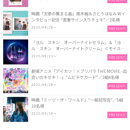
映画『天使の集まる島』青木柚＆さとうほなみ Wイ
ンタビュー記念 “直筆サイン入りチェキ”／2名様
2025/09/28〜
PRESENT
「ヨル スキン オーバーナイトセラム」＆「ヨ
ル スキン オーバーナイトクリーム」＜モイスト
セット＞＜クリア セット＞／各1名様・計2名様
2025/09/21〜
PRESENT
劇場アニメ『アイカツ！×プリパラ THE MOVIE -出
会いのキセキ！-』“ムビチケカード”／2組4名様
2025/09/28〜
PRESENT
映画『ミーツ・ザ・ワールド』“一般試写会”／5組
10名様
2025/09/14〜
PRESENT