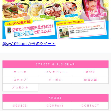
@sgs109com からのツイート
STREET GIRLS SNAP
ニュース
インタビュー
試写会
スナップ
クーポン
原宿店舗
プレゼント
ABOUT
SGS109
COMPANY
CONTACT