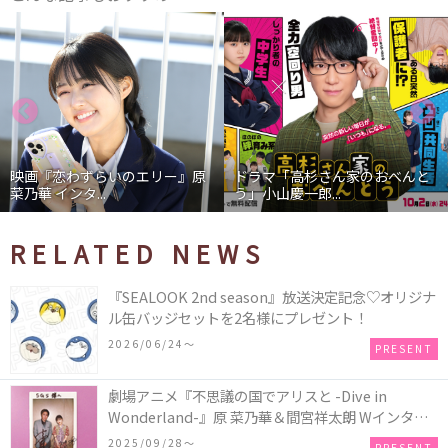
映画『恋わずらいのエリー』原
ドラマ「高杉さん家のおべんと
菜乃華 インタ...
う」小山慶一郎...
RELATED NEWS
『SEALOOK 2nd season』放送決定記念♡オリジナ
ル缶バッジセットを2名様にプレゼント！
2026/06/24〜
PRESENT
劇場アニメ『不思議の国でアリスと -Dive in
Wonderland-』原 菜乃華＆間宮祥太朗 Wインタビ
ュー記念 “直筆サイン入りチェキ”／1名様
2025/09/28〜
PRESENT