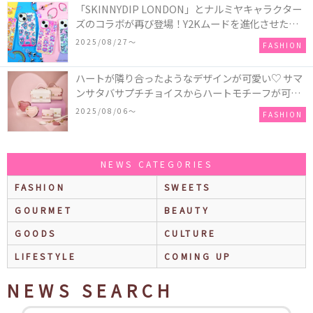
「SKINNYDIP LONDON」とナルミヤキャラクター
ズのコラボが再び登場！Y2Kムードを進化させた新
作コレクションを発売♪
2025/08/27〜
FASHION
ハートが隣り合ったようなデザインが可愛い♡ サマ
ンサタバサプチチョイスからハートモチーフが可愛
いHeart Collectionが発売！
2025/08/06〜
FASHION
NEWS CATEGORIES
FASHION
SWEETS
GOURMET
BEAUTY
GOODS
CULTURE
LIFESTYLE
COMING UP
NEWS SEARCH