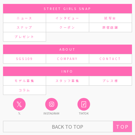
STREET GIRLS SNAP
ニュース
インタビュー
試写会
スナップ
クーポン
原宿店舗
プレゼント
ABOUT
SGS109
COMPANY
CONTACT
INFO
モデル募集
スタッフ募集
プレス様
コラム
𝕏
𝕏
INSTAGRAM
TIKTOK
BACK TO TOP
TOP