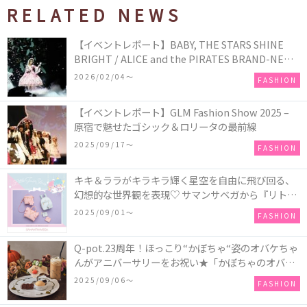
RELATED NEWS
【イベントレポート】BABY, THE STARS SHINE
BRIGHT / ALICE and the PIRATES BRAND-NEW
COLLECTION in TOKYO
2026/02/04〜
FASHION
【イベントレポート】GLM Fashion Show 2025 –
原宿で魅せたゴシック＆ロリータの最前線
2025/09/17〜
FASHION
キキ＆ララがキラキラ輝く星空を自由に飛び回る、
幻想的な世界観を表現♡ サマンサベガから『リトル
ツインスターズ』50周年アニバーサリーイヤー』を
2025/09/01〜
FASHION
記念したコレクションが登場
Q-pot.23周年！ほっこり“かぼちゃ“姿のオバケちゃ
んがアニバーサリーをお祝い★「かぼちゃのオバケ
ーキアクセサリー」が新発売！Q-pot CAFE.では
2025/09/06〜
FASHION
「かぼちゃのオバケーキプレート」も登場