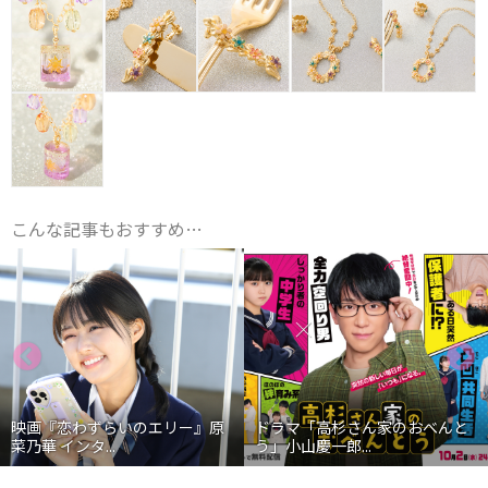
こんな記事もおすすめ…
映画『恋わずらいのエリー』原
ドラマ「高杉さん家のおべんと
乃華 インタ...
う」小山慶一郎...
石