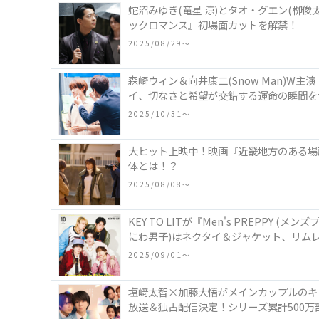
蛇沼みゆき(⻯星 涼)とタオ・グエン(栁
ックロマンス』初場⾯カットを解禁！
2025/08/29〜
森崎ウィン＆向井康二(Snow Man)W主
イ、切なさと希望が交錯する運命の瞬間を
2025/10/31〜
大ヒット上映中！映画『近畿地方のある場
体とは！？
2025/08/08〜
KEY TO LITが『Men's PREPPY
にわ男子)はネクタイ＆ジャケット、リムレ
2025/09/01〜
塩﨑太智×加藤大悟がメインカップルのキャ
放送＆独占配信決定！シリーズ累計500万