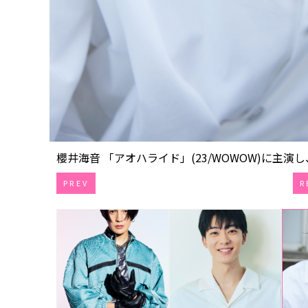
櫻井海⾳ 「アオハライド」(23/WOWOW)に主演し、
PREV
R