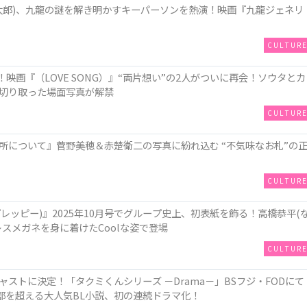
俊太郎)、九⿓の謎を解き明かすキーパーソンを熱演！映画『九⿓ジェネリ
CULTUR
演！映画『（LOVE SONG）』“両片想い”の2人がついに再会！ソウタとカ
切り取った場面写真が解禁
CULTUR
所について』菅野美穂＆赤楚衛二の写真に紛れ込む “不気味なお札”の
CULTUR
 (メンズプレッピー)』2025年10月号でグループ史上、初表紙を飾る！高橋恭平(
スメガネを身に着けたCoolな姿で登場
CULTUR
ストに決定！「タクミくんシリーズ －Drama－」BSフジ・FODにて
部を超える大人気BL小説、初の連続ドラマ化！