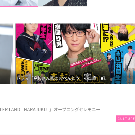
映画『わたしの幸せな結婚』髙石あかり インタ...
TER LAND - HARAJUKU -』オープニングセレモニー
CULTUR