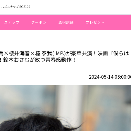
ールズスナップ SGS109
スナップ
クーポン
原宿店舗
プレゼント
STICS)×井上祐貴×櫻井海音×椿 泰我(IMP.)が豪華共演！映画『僕らは人
井上祐貴×櫻井海音×椿 泰我(IMP.)が豪華共演！映画『僕らは
！鈴木おさむが放つ青春感動作！
2024-05-14 05:00:0