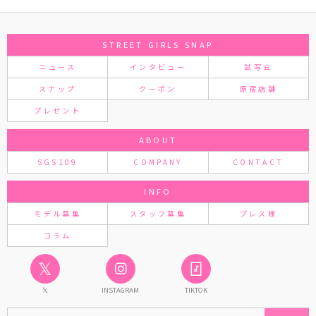
STREET GIRLS SNAP
ニュース
インタビュー
試写会
スナップ
クーポン
原宿店舗
プレゼント
ABOUT
SGS109
COMPANY
CONTACT
INFO
モデル募集
スタッフ募集
プレス様
コラム
𝕏
𝕏
INSTAGRAM
TIKTOK