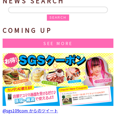
NEWS SEARCH
SEARCH
COMING UP
SEE MORE
@sgs109com からのツイート