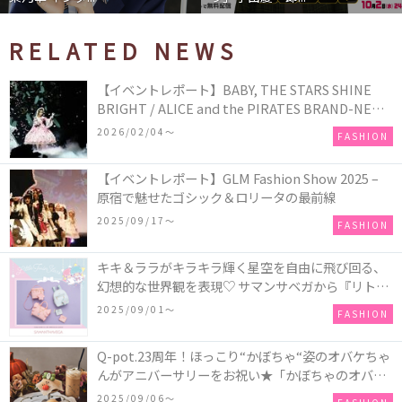
RELATED NEWS
【イベントレポート】BABY, THE STARS SHINE
BRIGHT / ALICE and the PIRATES BRAND-NEW
COLLECTION in TOKYO
2026/02/04〜
FASHION
【イベントレポート】GLM Fashion Show 2025 –
原宿で魅せたゴシック＆ロリータの最前線
2025/09/17〜
FASHION
キキ＆ララがキラキラ輝く星空を自由に飛び回る、
幻想的な世界観を表現♡ サマンサベガから『リトル
ツインスターズ』50周年アニバーサリーイヤー』を
2025/09/01〜
FASHION
記念したコレクションが登場
Q-pot.23周年！ほっこり“かぼちゃ“姿のオバケちゃ
んがアニバーサリーをお祝い★「かぼちゃのオバケ
ーキアクセサリー」が新発売！Q-pot CAFE.では
2025/09/06〜