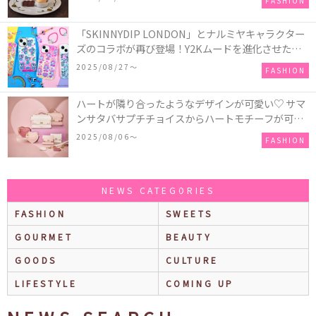
FASHION
「かぼちゃのオバケーキプレート」も登場
「SKINNYDIP LONDON」とナルミヤキャラクター
ズのコラボが再び登場！Y2Kムードを進化させた新
作コレクションを発売♪
2025/08/27〜
FASHION
ハートが隣り合ったようなデザインが可愛い♡ サマ
ンサタバサプチチョイスからハートモチーフが可愛
いHeart Collectionが発売！
2025/08/06〜
FASHION
NEWS CATEGORIES
FASHION
SWEETS
GOURMET
BEAUTY
GOODS
CULTURE
LIFESTYLE
COMING UP