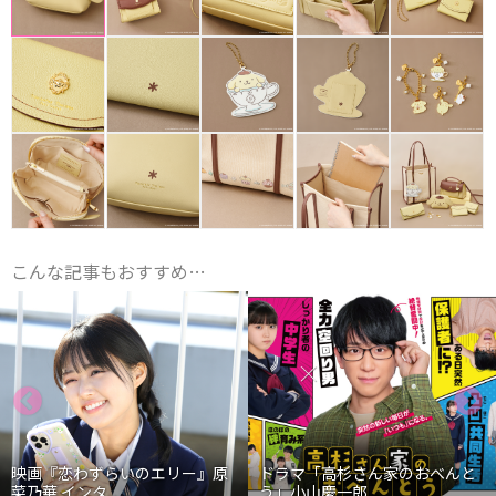
こんな記事もおすすめ…
映画『恋わずらいのエリー』原
ドラマ「高杉さん家のおべんと
菜乃華 インタ...
う」小山慶一郎...