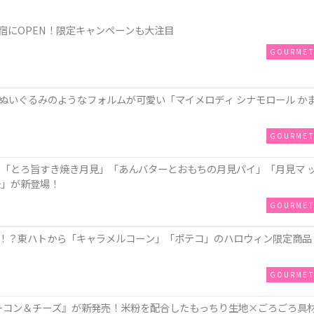
が原宿にOPEN！限定キャンペーンも大注目
GOURME
ぬいぐるみのようなフォルムが可愛い「マイメロディ シナモロール か
GOURME
に「とろ旨すき焼き月見」「あんバターとおもちの月見パイ」「月見マ 
味」が新登場！
GOURME
！？東ハトから「キャラメルコーン」「ポテコ」のハロウィン限定商品
GOURME
ZAベーコン＆チーズ』が新発売！米粉を配合したもっちり生地×ごろごろ具