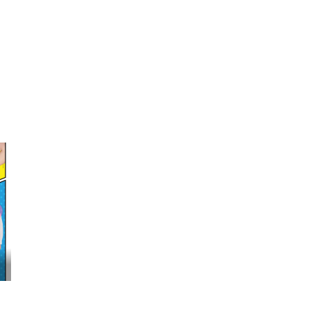
映画『わたしの幸せな結婚』髙石あかり インタ...