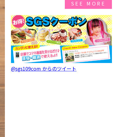
SEE MORE
@sgs109com からのツイート