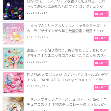
LUSHから、ミステリアスな香りに包まれる、こわ
～くて遊び心に満ちたハロウィンコレクションが新
発売！頭と胴体に分かれたバスアイテムを組み合わ
2025/08/21〜
BEAUTY
せてキャラクターを完成させる新作「モンスター・
マッシュアップ」シリーズなど♪
「すっぴんシリーズ×サンリオキャラクターズ」と
のコラボデザインが今年も数量限定で発売！ハロー
キティ、ポムポムプリン、ポチャッコ、ハンギョド
2025/10/27〜
BEAUTY
ンの4種類♪
画面シールを貼り重ねて、好きなたまごっちにカス
タマイズ！たまごっちコスメに「たまごっち カスタ
ム!!リップ＆チーク」が新登場
2025/09/29〜
BEAUTY
PLAZAの人気コスメが『パワーパフ ガールズ』デザ
インに！BANILA CO、Lakaなどのメイクアイテム
に、＆honeyやSign+などのヘアアイテム、VTや
2025/08/07〜
BEAUTY
Anuaなどのスキンケアアイテムも♡
「サンリオキャラクターズチョコレート」型のミニ
チュアコスメ♪ 本物のチョコレートのような心安ら
ぐ香りの保湿バームが登場！
2025/07/21〜