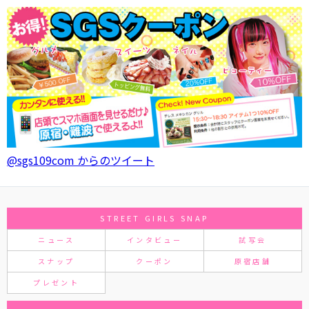
@sgs109com からのツイート
STREET GIRLS SNAP
ニュース
インタビュー
試写会
スナップ
クーポン
原宿店舗
プレゼント