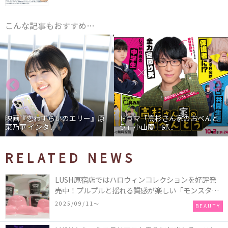
こんな記事もおすすめ…
映画『恋わずらいのエリー』原
ドラマ「高杉さん家のおべんと
菜乃華 インタ...
う」小山慶一郎...
RELATED NEWS
LUSH原宿店ではハロウィンコレクションを好評発
売中！プルプルと揺れる質感が楽しい「モンスター
オクトパス」や定番の「ゴースティー」「パンキン
2025/09/11〜
BEAUTY
ナンキン」など♪＜レポ＞