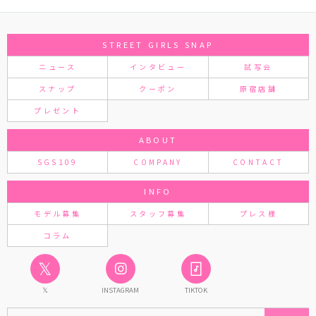
STREET GIRLS SNAP
ニュース
インタビュー
試写会
スナップ
クーポン
原宿店舗
プレゼント
ABOUT
SGS109
COMPANY
CONTACT
INFO
モデル募集
スタッフ募集
プレス様
コラム
𝕏
𝕏
INSTAGRAM
TIKTOK