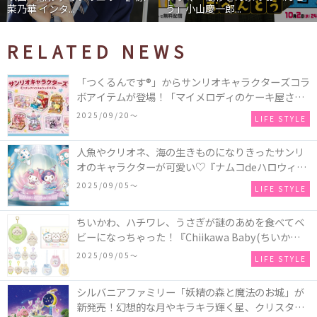
う」小山慶一郎...
石あかり インタ...
RELATED NEWS
「つくるんです®」からサンリオキャラクターズコラ
ボアイテムが登場！「マイメロディのケーキ屋さ
ん」などミニチュアハウス8種類と、「シナモロール
2025/09/20〜
LIFE STYLE
のメリーゴーランド」などオルゴールで動く仕掛け
付きのウッドパズル2種類♪
人魚やクリオネ、海の生きものになりきったサンリ
オのキャラクターが可愛い♡『ナムコdeハロウィン
2025～マーメイドファンタジー～』全国のアミュー
2025/09/05〜
LIFE STYLE
ズメント施設「ナムコ」「ナムコオンラインクレー
ン」で開催！
ちいかわ、ハチワレ、うさぎが謎のあめを食べてベ
ビーになっちゃった！『Chiikawa Baby(ちいかわベ
ビー)』の催事を全国14か所で開催！
2025/09/05〜
LIFE STYLE
シルバニアファミリー「妖精の森と魔法のお城」が
新発売！幻想的な月やキラキラ輝く星、クリスタル