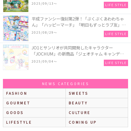
などの装飾がお城を彩る♡
2025/09/13〜
LIFE STYLE
平成ファンシー復刻第2弾！「ぷくぷくあわわちゃ
ん」「ハッピーマーチ」「明日もずっとラブ友」な
どの「カンペンケース」や「遊べるメモ帳」が発売
2025/08/29〜
LIFE STYLE
♪
JO1とサンリオが共同開発したキャラクター
「JOCHUM」の新商品「ジェオチャム キャンディデ
ザインシリーズ」が発売！一部店舗限定で特別装飾
2025/09/04〜
LIFE STYLE
やノベルティ配付も☆
NEWS CATEGORIES
FASHION
SWEETS
GOURMET
BEAUTY
GOODS
CULTURE
LIFESTYLE
COMING UP