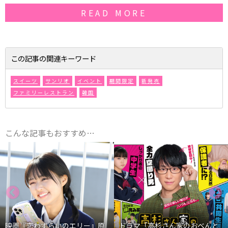
READ MORE
この記事の関連キーワード
スイーツ
サンリオ
イベント
期間限定
新発売
ファミリーレストラン
韓国
こんな記事もおすすめ…
』原
ドラマ「高杉さん家のおべんと
映画『わたしの幸せな結婚