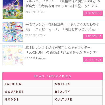
シルバニアファミリー「妖精の森と魔法のお城」が
新発売！幻想的な月やキラキラ輝く星、クリスタル
などの装飾がお城を彩る♡
2025/09/13〜
LIFE STYLE
平成ファンシー復刻第2弾！「ぷくぷくあわわちゃ
ん」「ハッピーマーチ」「明日もずっとラブ友」な
どの「カンペンケース」や「遊べるメモ帳」が発売
2025/08/29〜
LIFE STYLE
♪
JO1とサンリオが共同開発したキャラクター
「JOCHUM」の新商品「ジェオチャム キャンディデ
ザインシリーズ」が発売！一部店舗限定で特別装飾
2025/09/04〜
LIFE STYLE
やノベルティ配付も☆
NEWS CATEGORIES
FASHION
SWEETS
GOURMET
BEAUTY
GOODS
CULTURE