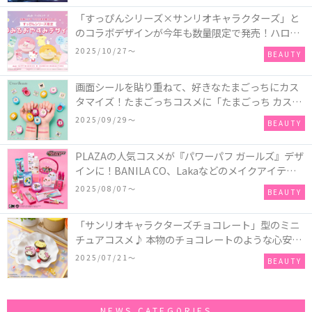
マッシュアップ」シリーズなど♪
「すっぴんシリーズ×サンリオキャラクターズ」と
のコラボデザインが今年も数量限定で発売！ハロー
キティ、ポムポムプリン、ポチャッコ、ハンギョド
2025/10/27〜
BEAUTY
ンの4種類♪
画面シールを貼り重ねて、好きなたまごっちにカス
タマイズ！たまごっちコスメに「たまごっち カスタ
ム!!リップ＆チーク」が新登場
2025/09/29〜
BEAUTY
PLAZAの人気コスメが『パワーパフ ガールズ』デザ
インに！BANILA CO、Lakaなどのメイクアイテム
に、＆honeyやSign+などのヘアアイテム、VTや
2025/08/07〜
BEAUTY
Anuaなどのスキンケアアイテムも♡
「サンリオキャラクターズチョコレート」型のミニ
チュアコスメ♪ 本物のチョコレートのような心安ら
ぐ香りの保湿バームが登場！
2025/07/21〜
BEAUTY
NEWS CATEGORIES