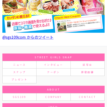
@sgs109com からのツイート
STREET GIRLS SNAP
ニュース
インタビュー
試写会
スナップ
クーポン
原宿店舗
プレゼント
ABOUT
SGS109
COMPANY
CONTACT
INFO