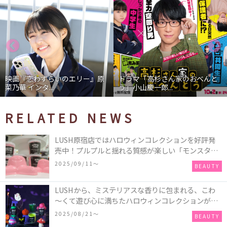
映画『恋わずらいのエリー』原
ドラマ「高杉さん家のおべんと
菜乃華 インタ...
う」小山慶一郎...
RELATED NEWS
LUSH原宿店ではハロウィンコレクションを好評発
売中！プルプルと揺れる質感が楽しい「モンスター
オクトパス」や定番の「ゴースティー」「パンキン
2025/09/11〜
BEAUTY
ナンキン」など♪＜レポ＞
LUSHから、ミステリアスな香りに包まれる、こわ
～くて遊び心に満ちたハロウィンコレクションが新
発売！頭と胴体に分かれたバスアイテムを組み合わ
2025/08/21〜
BEAUTY
せてキャラクターを完成させる新作「モンスター・