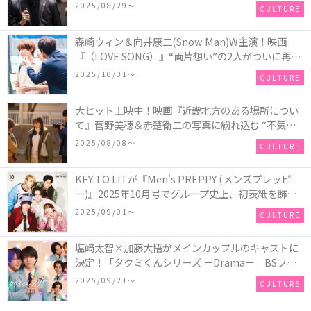
⿓ジェネリックロマンス』初場⾯カットを解禁！
2025/08/29〜
CULTURE
森崎ウィン＆向井康二(Snow Man)W主演！映画
『（LOVE SONG）』“両片想い”の2人がついに再
会！ソウタとカイ、切なさと希望が交錯する運命の
2025/10/31〜
CULTURE
瞬間を切り取った場面写真が解禁
大ヒット上映中！映画『近畿地方のある場所につい
て』菅野美穂＆赤楚衛二の写真に紛れ込む “不気味
なお札”の正体とは！？
2025/08/08〜
CULTURE
KEY TO LITが『Men's PREPPY (メンズプレッピ
ー)』2025年10月号でグループ史上、初表紙を飾
る！高橋恭平(なにわ男子)はネクタイ＆ジャケッ
2025/09/01〜
CULTURE
ト、リムレスメガネを身に着けたCoolな姿で登場
塩﨑太智×加藤大悟がメインカップルのキャストに
決定！「タクミくんシリーズ －Drama－」BSフ
ジ・FODにて放送＆独占配信決定！シリーズ累計
2025/09/21〜
CULTURE
500万部を超える大人気BL小説、初の連続ドラマ
化！