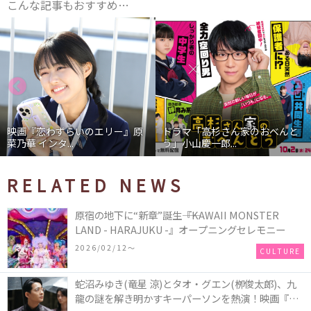
こんな記事もおすすめ…
映画『恋わずらいのエリー』原
ドラマ「高杉さん家のおべんと
菜乃華 インタ...
う」小山慶一郎...
RELATED NEWS
原宿の地下に“新章”誕生――『KAWAII MONSTER
LAND - HARAJUKU -』オープニングセレモニー
2026/02/12〜
CULTURE
蛇沼みゆき(⻯星 涼)とタオ・グエン(栁俊太郎)、九
⿓の謎を解き明かすキーパーソンを熱演！映画『九