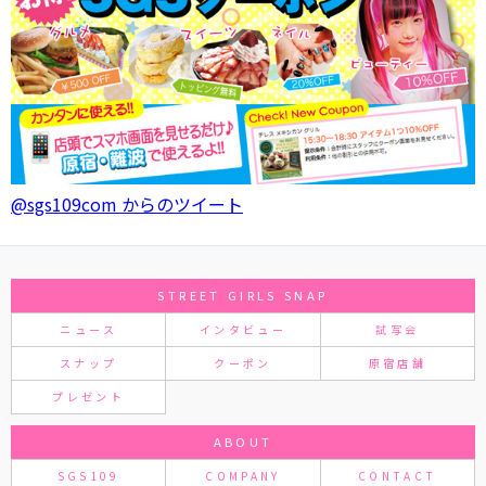
@sgs109com からのツイート
STREET GIRLS SNAP
ニュース
インタビュー
試写会
スナップ
クーポン
原宿店舗
プレゼント
ABOUT
SGS109
COMPANY
CONTACT