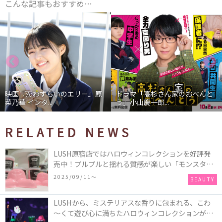
こんな記事もおすすめ…
映画『恋わずらいのエリー』原
ドラマ「高杉さん家のおべんと
菜乃華 インタ...
う」小山慶一郎...
RELATED NEWS
LUSH原宿店ではハロウィンコレクションを好評発
売中！プルプルと揺れる質感が楽しい「モンスター
オクトパス」や定番の「ゴースティー」「パンキン
2025/09/11〜
BEAUTY
ナンキン」など♪＜レポ＞
LUSHから、ミステリアスな香りに包まれる、こわ
～くて遊び心に満ちたハロウィンコレクションが新