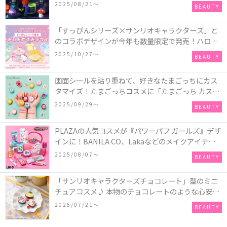
発売！頭と胴体に分かれたバスアイテムを組み合わ
2025/08/21〜
BEAUTY
せてキャラクターを完成させる新作「モンスター・
マッシュアップ」シリーズなど♪
「すっぴんシリーズ×サンリオキャラクターズ」と
のコラボデザインが今年も数量限定で発売！ハロー
キティ、ポムポムプリン、ポチャッコ、ハンギョド
2025/10/27〜
BEAUTY
ンの4種類♪
画面シールを貼り重ねて、好きなたまごっちにカス
タマイズ！たまごっちコスメに「たまごっち カスタ
ム!!リップ＆チーク」が新登場
2025/09/29〜
BEAUTY
PLAZAの人気コスメが『パワーパフ ガールズ』デザ
インに！BANILA CO、Lakaなどのメイクアイテム
に、＆honeyやSign+などのヘアアイテム、VTや
2025/08/07〜
BEAUTY
Anuaなどのスキンケアアイテムも♡
「サンリオキャラクターズチョコレート」型のミニ
チュアコスメ♪ 本物のチョコレートのような心安ら
ぐ香りの保湿バームが登場！
2025/07/21〜
BEAUTY