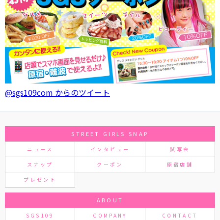
@sgs109com からのツイート
STREET GIRLS SNAP
ニュース
インタビュー
試写会
スナップ
クーポン
原宿店舗
プレゼント
ABOUT
SGS109
COMPANY
CONTACT