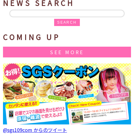
NEWS SEARCH
SEARCH
COMING UP
SEE MORE
@sgs109com からのツイート