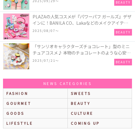
2025/09/29〜
BEAUTY
PLAZAの人気コスメが『パワーパフ ガールズ』デザ
インに！BANILA CO、Lakaなどのメイクアイテム
に、＆honeyやSign+などのヘアアイテム、VTや
2025/08/07〜
BEAUTY
Anuaなどのスキンケアアイテムも♡
「サンリオキャラクターズチョコレート」型のミニ
チュアコスメ♪ 本物のチョコレートのような心安ら
ぐ香りの保湿バームが登場！
2025/07/21〜
BEAUTY
NEWS CATEGORIES
FASHION
SWEETS
GOURMET
BEAUTY
GOODS
CULTURE
LIFESTYLE
COMING UP