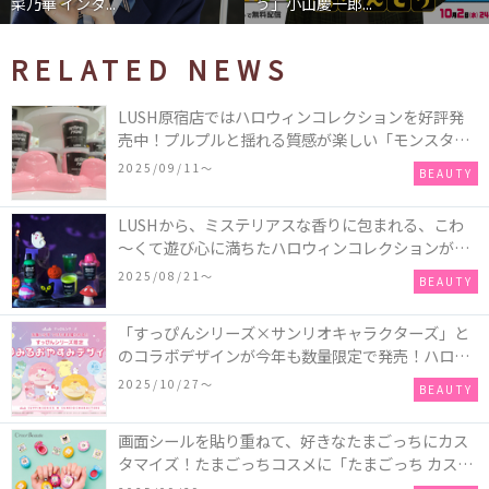
菜乃華 インタ...
う」小山慶一郎...
RELATED NEWS
LUSH原宿店ではハロウィンコレクションを好評発
売中！プルプルと揺れる質感が楽しい「モンスター
オクトパス」や定番の「ゴースティー」「パンキン
2025/09/11〜
BEAUTY
ナンキン」など♪＜レポ＞
LUSHから、ミステリアスな香りに包まれる、こわ
～くて遊び心に満ちたハロウィンコレクションが新
発売！頭と胴体に分かれたバスアイテムを組み合わ
2025/08/21〜
BEAUTY
せてキャラクターを完成させる新作「モンスター・
マッシュアップ」シリーズなど♪
「すっぴんシリーズ×サンリオキャラクターズ」と
のコラボデザインが今年も数量限定で発売！ハロー
キティ、ポムポムプリン、ポチャッコ、ハンギョド
2025/10/27〜
BEAUTY
ンの4種類♪
画面シールを貼り重ねて、好きなたまごっちにカス
タマイズ！たまごっちコスメに「たまごっち カスタ
ム!!リップ＆チーク」が新登場