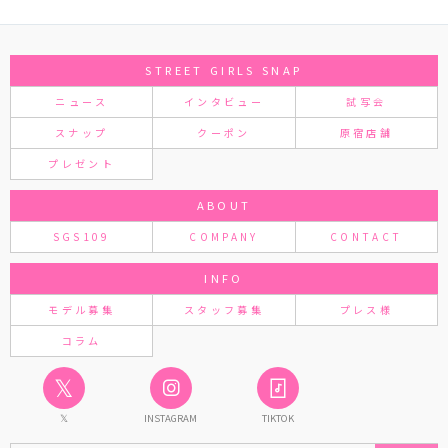
STREET GIRLS SNAP
ニュース
インタビュー
試写会
スナップ
クーポン
原宿店舗
プレゼント
ABOUT
SGS109
COMPANY
CONTACT
INFO
モデル募集
スタッフ募集
プレス様
コラム
𝕏
𝕏
INSTAGRAM
TIKTOK