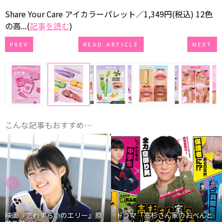
Share Your Care アイカラーパレット／1,349円(税込) 12色
の高...(
記事を読む
)
PREV
READ ARTICLE
NEXT
こんな記事もおすすめ…
映画『恋わずらいのエリー』原
ドラマ「高杉さん家のおべんと