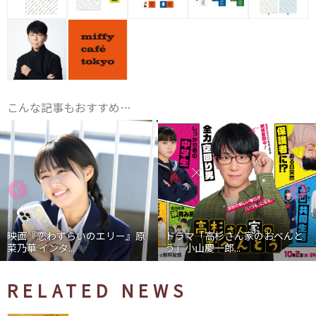
こんな記事もおすすめ…
映画『恋わずらいのエリー』原
ドラマ「高杉さん家のおべんと
菜乃華 インタ...
う」小山慶一郎...
RELATED NEWS