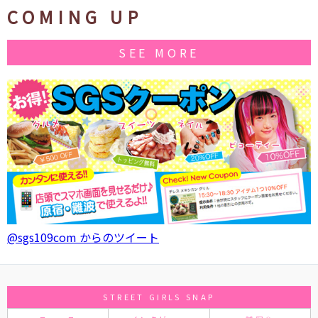
COMING UP
SEE MORE
@sgs109com からのツイート
STREET GIRLS SNAP