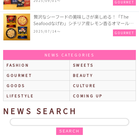
2025/09/01〜
GOURMET
ザ♪
贅沢なシーフードの美味しさが楽しめる！「The
Seafoodなげわ」シチリア産レモン香るオマール海
老味、安曇野産わさび香るうに味が期間限定で新発
2025/07/14〜
GOURMET
売
NEWS CATEGORIES
FASHION
SWEETS
GOURMET
BEAUTY
GOODS
CULTURE
LIFESTYLE
COMING UP
NEWS SEARCH
SEARCH