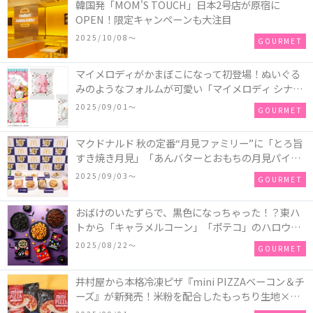
韓国発「MOM'S TOUCH」日本2号店が原宿に
OPEN！限定キャンペーンも大注目
2025/10/08〜
GOURMET
マイメロディがかまぼこになって初登場！ぬいぐる
みのようなフォルムが可愛い「マイメロディ シナモ
ロール かまぼこ」が新発売
2025/09/01〜
GOURMET
マクドナルド 秋の定番“月見ファミリー”に「とろ旨
すき焼き月見」「あんバターとおもちの月見パイ」
「月見マ ックシェイク 山梨県産シャインマスカット
2025/09/03〜
GOURMET
味」が新登場！
おばけのいたずらで、黒色になっちゃった！？東ハ
トから「キャラメルコーン」「ポテコ」のハロウィ
ン限定商品が新発売♪
2025/08/22〜
GOURMET
井村屋から本格冷凍ピザ『mini PIZZAベーコン＆チ
ーズ』が新発売！米粉を配合したもっちり生地×ご
ろごろ具材×とろけるチーズで満足感たっぷりのピ