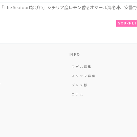
The Seafoodなげわ」シチリア産レモン香るオマール海老味、安曇野
GOURME
INFO
モデル募集
Y
スタッフ募集
T
プレス様
コラム