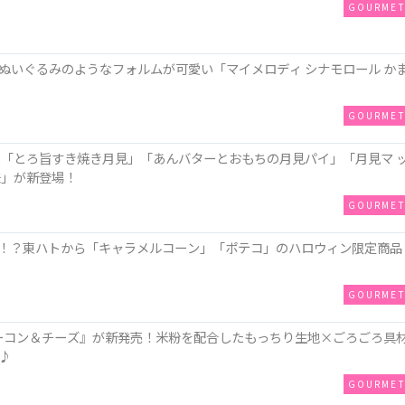
GOURME
ぬいぐるみのようなフォルムが可愛い「マイメロディ シナモロール か
GOURME
に「とろ旨すき焼き月見」「あんバターとおもちの月見パイ」「月見マ 
味」が新登場！
GOURME
！？東ハトから「キャラメルコーン」「ポテコ」のハロウィン限定商品
GOURME
ZAベーコン＆チーズ』が新発売！米粉を配合したもっちり生地×ごろごろ具
♪
GOURME