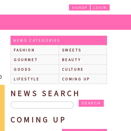
SIGNUP
LOGIN
張っているみんなをおもてなし！
NEWS CATEGORIES
FASHION
SWEETS
GOURMET
BEAUTY
GOODS
CULTURE
0
LIFESTYLE
COMING UP
NEWS SEARCH
SEARCH
COMING UP