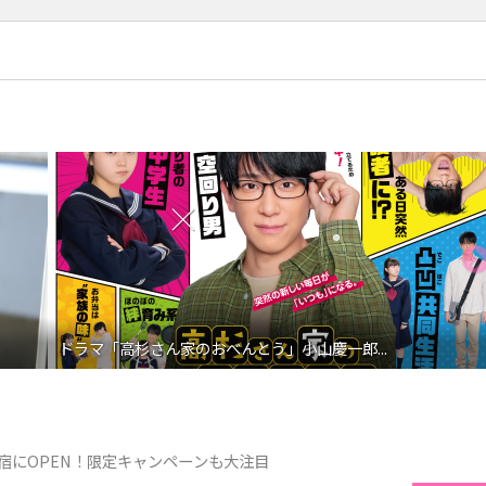
ドラマ「高杉さん家のおべんとう」小山慶一郎...
が原宿にOPEN！限定キャンペーンも大注目