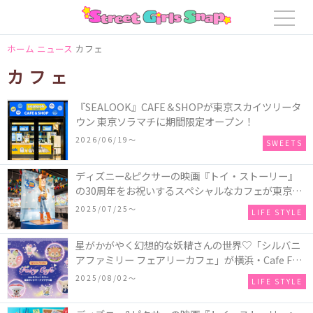
ホーム
ニュース
カフェ
カフェ
『SEALOOK』CAFE＆SHOPが東京スカイツリータ
ウン 東京ソラマチに期間限定オープン！
2026/06/19〜
SWEETS
ディズニー&ピクサーの映画『トイ・ストーリー』
の30周年をお祝いするスペシャルなカフェが東京、
大阪、名古屋に登場！ウッディやバズ、ロッツォ、
2025/07/25〜
LIFE STYLE
ギャビー・ギャビーなど人気キャラクターをイメー
ジしたメニューがいっぱい♪＜レポ＞
星がかがやく幻想的な妖精さんの世界♡「シルバニ
アファミリー フェアリーカフェ」が横浜・Cafe Fan
Baseに期間限定でオープン！
2025/08/02〜
LIFE STYLE