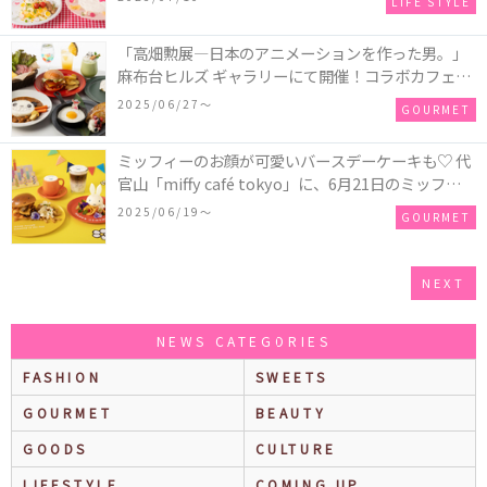
LIFE STYLE
東京、大阪に期間限定でオープン！
「高畑勲展―日本のアニメーションを作った男。」
麻布台ヒルズ ギャラリーにて開催！コラボカフェ
「喫茶 高畑勲展」ではパンダコパンダのメニューを
2025/06/27〜
GOURMET
販売♪
ミッフィーのお顔が可愛いバースデーケーキも♡ 代
官山「miffy café tokyo」に、6月21日のミッフィー
のお誕生日をお祝いするメニューが登場！
2025/06/19〜
GOURMET
NEXT
NEWS CATEGORIES
FASHION
SWEETS
GOURMET
BEAUTY
GOODS
CULTURE
LIFESTYLE
COMING UP