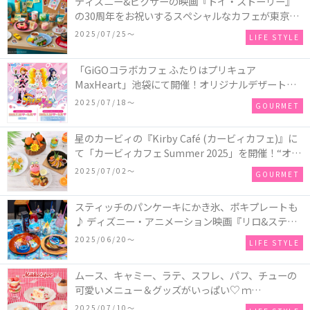
ディズニー&ピクサーの映画『トイ・ストーリー』
の30周年をお祝いするスペシャルなカフェが東京、
大阪、名古屋に登場！ウッディやバズ、ロッツォ、
2025/07/25〜
LIFE STYLE
ギャビー・ギャビーなど人気キャラクターをイメー
ジしたメニューがいっぱい♪
「GiGOコラボカフェ ふたりはプリキュア
MaxHeart」池袋にて開催！オリジナルデザートや
コラボドリンク、限定オリジナルグッズが楽しめる
2025/07/18〜
GOURMET
♡
星のカービィの『Kirby Café (カービィカフェ)』に
て「カービィカフェ Summer 2025」を開催！“オレ
ンジ”がテーマのSummer限定メニューが登場！
2025/07/02〜
GOURMET
スティッチのパンケーキにかき氷、ポキプレートも
♪ ディズニー・アニメーション映画『リロ&スティ
ッチ』のスペシャルカフェ「スティッチ」OH MY
2025/06/20〜
LIFE STYLE
CAFEが東京・新宿、愛知・名古屋に期間限定でオー
プン！
ムース、キャミー、ラテ、スフレ、パフ、チューの
可愛いメニュー＆グッズがいっぱい♡ ｍ
ikkoillustrationsのコラボカフェ『Mikko Cafe』が
2025/07/10〜