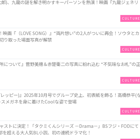
俊太郎)、九⿓の謎を解き明かすキーパーソンを熱演！映画『九⿓ジェネリ
CULTUR
演！映画『（LOVE SONG）』“両片想い”の2人がついに再会！ソウタとカ
切り取った場面写真が解禁
CULTUR
所について』菅野美穂＆赤楚衛二の写真に紛れ込む “不気味なお札”の
CULTUR
 (メンズプレッピー)』2025年10月号でグループ史上、初表紙を飾る！高橋恭平(
スメガネを身に着けたCoolな姿で登場
CULTUR
ストに決定！「タクミくんシリーズ －Drama－」BSフジ・FODにて
部を超える大人気BL小説、初の連続ドラマ化！