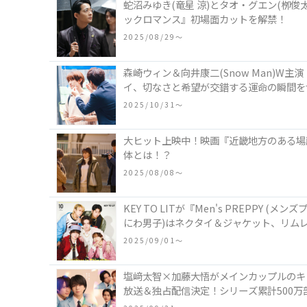
蛇沼みゆき(⻯星 涼)とタオ・グエン(栁
ックロマンス』初場⾯カットを解禁！
2025/08/29〜
森崎ウィン＆向井康二(Snow Man)W主
イ、切なさと希望が交錯する運命の瞬間を
2025/10/31〜
大ヒット上映中！映画『近畿地方のある場
体とは！？
2025/08/08〜
KEY TO LITが『Men's PREPPY
にわ男子)はネクタイ＆ジャケット、リムレ
2025/09/01〜
塩﨑太智×加藤大悟がメインカップルのキャ
放送＆独占配信決定！シリーズ累計500万