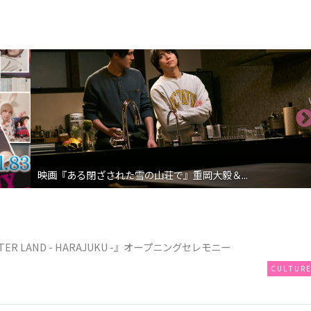
閉ざされた雪の山荘で』重岡大毅＆...
映画『恋わずらい
TER LAND - HARAJUKU -』オープニングセレモニー
CULTUR