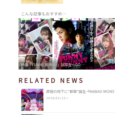
こんな記事もおすすめ…
FUNNY BUNNY』試写会へGO
映画『ある
RELATED NEWS
原宿の地下に“新章”誕生――『KAWAII MONS
2026/02/12〜