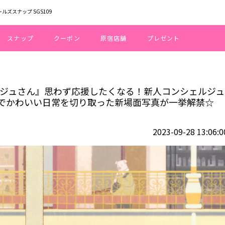
ールズスナップ SGS109
スナップ
クーポン
原宿店舗
プレゼント
店のコンシェルジュさん』思わず応援したくなる！新人コンシェルジュ秋乃が大
ェルジュさん』思わず応援したくなる！新人コンシェルジュ
でかわいい日常を切り取った新場面写真が一挙解禁☆
2023-09-28 13:06:0