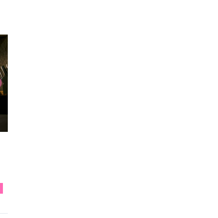
のエリー』原 菜乃華 インタ...
E