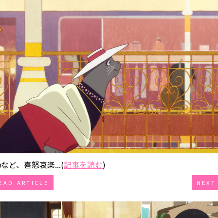
、喜怒哀楽...(
記事を読む
)
EAD ARTICLE
NEXT