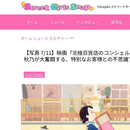
Harajuku ストリートガ
ホーム
ニュース
インタビュー
試写会
ホーム
ニュース
カルチャー
【写真 7/11】映画『北極百貨
【写真 7/11】映画『北極百貨店のコンシ
秋乃が大奮闘する、特別なお客様との不思議
CULTURE