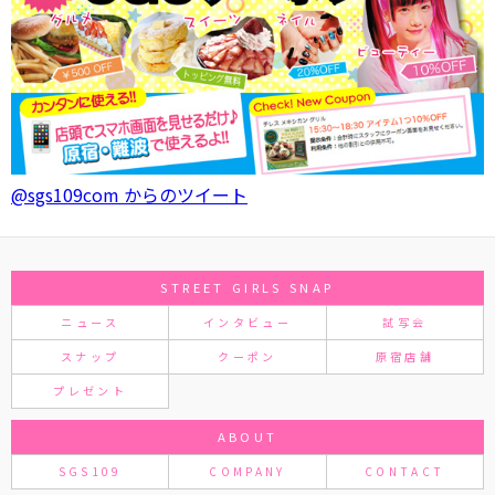
@sgs109com からのツイート
STREET GIRLS SNAP
ニュース
インタビュー
試写会
スナップ
クーポン
原宿店舗
プレゼント
ABOUT
SGS109
COMPANY
CONTACT