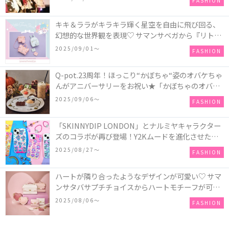
FASHION
キキ＆ララがキラキラ輝く星空を自由に飛び回る、
幻想的な世界観を表現♡ サマンサベガから『リトル
ツインスターズ』50周年アニバーサリーイヤー』を
2025/09/01〜
FASHION
記念したコレクションが登場
Q-pot.23周年！ほっこり“かぼちゃ“姿のオバケちゃ
んがアニバーサリーをお祝い★「かぼちゃのオバケ
ーキアクセサリー」が新発売！Q-pot CAFE.では
2025/09/06〜
FASHION
「かぼちゃのオバケーキプレート」も登場
「SKINNYDIP LONDON」とナルミヤキャラクター
ズのコラボが再び登場！Y2Kムードを進化させた新
作コレクションを発売♪
2025/08/27〜
FASHION
ハートが隣り合ったようなデザインが可愛い♡ サマ
ンサタバサプチチョイスからハートモチーフが可愛
いHeart Collectionが発売！
2025/08/06〜
FASHION