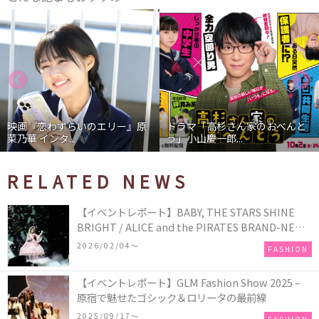
映画『恋わずらいのエリー』原
ドラマ「高杉さん家のおべんと
菜乃華 インタ...
う」小山慶一郎...
RELATED NEWS
【イベントレポート】BABY, THE STARS SHINE
BRIGHT / ALICE and the PIRATES BRAND-NEW
COLLECTION in TOKYO
2026/02/04〜
FASHION
【イベントレポート】GLM Fashion Show 2025 –
原宿で魅せたゴシック＆ロリータの最前線
2025/09/17〜