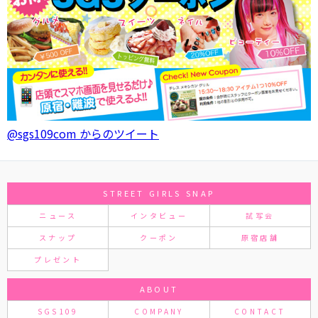
@sgs109com からのツイート
STREET GIRLS SNAP
ニュース
インタビュー
試写会
スナップ
クーポン
原宿店舗
プレゼント
ABOUT
SGS109
COMPANY
CONTACT