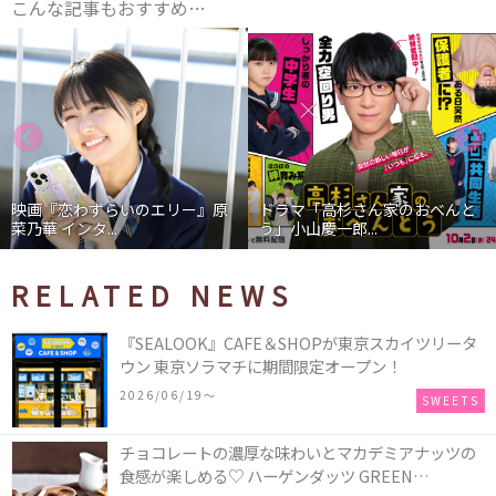
こんな記事もおすすめ…
映画『恋わずらいのエリー』原
ドラマ「高杉さん家のおべんと
菜乃華 インタ...
う」小山慶一郎...
RELATED NEWS
『SEALOOK』CAFE＆SHOPが東京スカイツリータ
ウン 東京ソラマチに期間限定オープン！
2026/06/19〜
SWEETS
チョコレートの濃厚な味わいとマカデミアナッツの
食感が楽しめる♡ ハーゲンダッツ GREEN