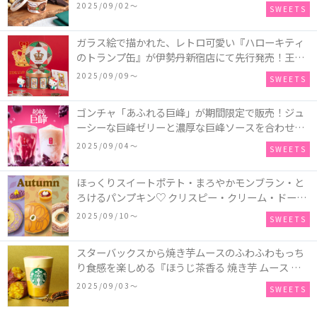
CRAFT(グリーンクラフト) ミニカップ『チョコレー
2025/09/02〜
SWEETS
ト＆マカデミア』が新発売
ガラス絵で描かれた、レトロ可愛い『ハローキティ
のトランプ缶』が伊勢丹新宿店にて先行発売！王冠
キティのフィギュア、キティトランプのステッカー
2025/09/09〜
SWEETS
付き♡
ゴンチャ「あふれる巨峰」が期間限定で販売！ジュ
ーシーな巨峰ゼリーと濃厚な巨峰ソースを合わせた
ミルクティー、ティーエード、ジェラッティー、ス
2025/09/04〜
SWEETS
パークリングティーが登場♪
ほっくりスイートポテト・まろやかモンブラン・と
ろけるパンプキン♡ クリスピー・クリーム・ドーナ
ツに“いも”“栗“”かぼちゃ“を使用し、秋らしい人気
2025/09/10〜
SWEETS
スイーツを表現した新商品が発売！
スターバックスから焼き芋ムースのふわふわもっち
り食感を楽しめる『ほうじ茶香る 焼き芋 ムース テ
ィー ラテ』が新発売！大好評の『チョコレート ムー
2025/09/03〜
SWEETS
ス ラテ』も再登場♪