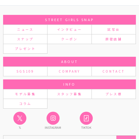
STREET GIRLS SNAP
ニュース
インタビュー
試写会
スナップ
クーポン
原宿店舗
プレゼント
ABOUT
SGS109
COMPANY
CONTACT
INFO
モデル募集
スタッフ募集
プレス様
コラム
𝕏
𝕏
INSTAGRAM
TIKTOK