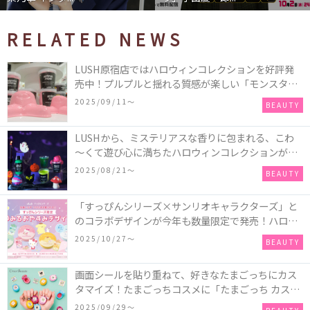
RELATED NEWS
LUSH原宿店ではハロウィンコレクションを好評発
売中！プルプルと揺れる質感が楽しい「モンスター
オクトパス」や定番の「ゴースティー」「パンキン
2025/09/11〜
BEAUTY
ナンキン」など♪＜レポ＞
LUSHから、ミステリアスな香りに包まれる、こわ
～くて遊び心に満ちたハロウィンコレクションが新
発売！頭と胴体に分かれたバスアイテムを組み合わ
2025/08/21〜
BEAUTY
せてキャラクターを完成させる新作「モンスター・
マッシュアップ」シリーズなど♪
「すっぴんシリーズ×サンリオキャラクターズ」と
のコラボデザインが今年も数量限定で発売！ハロー
キティ、ポムポムプリン、ポチャッコ、ハンギョド
2025/10/27〜
BEAUTY
ンの4種類♪
画面シールを貼り重ねて、好きなたまごっちにカス
タマイズ！たまごっちコスメに「たまごっち カスタ
ム!!リップ＆チーク」が新登場
2025/09/29〜