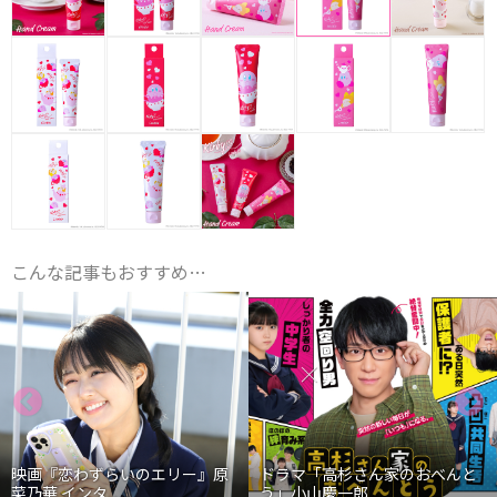
こんな記事もおすすめ…
映画『恋わずらいのエリー』原
ドラマ「高杉さん家のおべんと
乃華 インタ...
う」小山慶一郎...
石