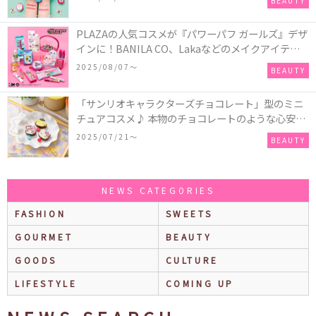
BEAUTY
PLAZAの人気コスメが『パワーパフ ガールズ』デザ
インに！BANILA CO、Lakaなどのメイクアイテム
に、＆honeyやSign+などのヘアアイテム、VTや
2025/08/07〜
BEAUTY
Anuaなどのスキンケアアイテムも♡
「サンリオキャラクターズチョコレート」型のミニ
チュアコスメ♪ 本物のチョコレートのような心安ら
ぐ香りの保湿バームが登場！
2025/07/21〜
BEAUTY
NEWS CATEGORIES
FASHION
SWEETS
GOURMET
BEAUTY
GOODS
CULTURE
LIFESTYLE
COMING UP