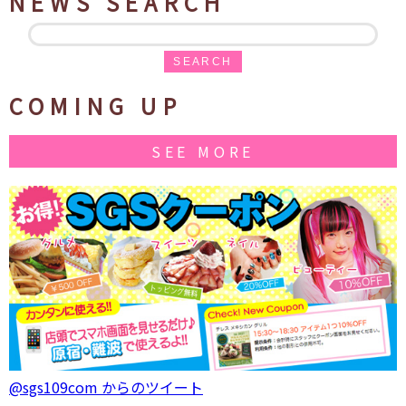
NEWS SEARCH
SEARCH
COMING UP
SEE MORE
@sgs109com からのツイート