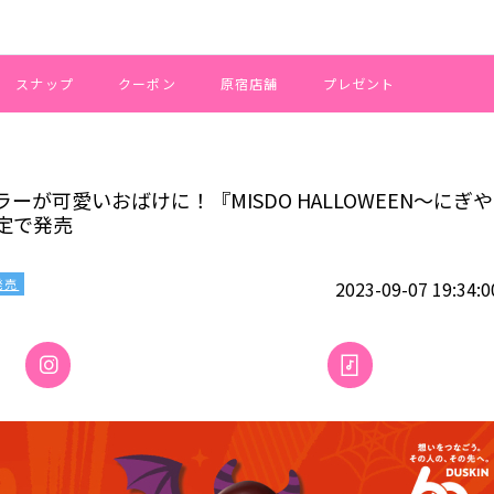
スナップ
クーポン
原宿店舗
プレゼント
ルーラーが可愛いおばけに！『MISDO HALLOWEEN～にぎやかで楽しい
が可愛いおばけに！『MISDO HALLOWEEN～にぎや
定で発売
発売
2023-09-07 19:34:0