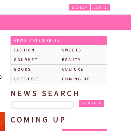
SIGNUP
LOGIN
おばけが会いに来る！～』期間限定で発売
NEWS CATEGORIES
FASHION
SWEETS
GOURMET
BEAUTY
GOODS
CULTURE
0
LIFESTYLE
COMING UP
NEWS SEARCH
SEARCH
COMING UP