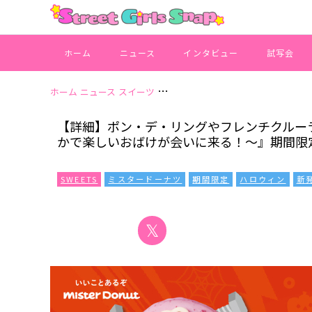
ホーム
ニュース
インタビュー
試写会
ホーム
ニュース
スイーツ
【詳細】ポン・デ・リングやフレンチク
【詳細】ポン・デ・リングやフレンチクルーラー
かで楽しいおばけが会いに来る！～』期間限
SWEETS
ミスタードーナツ
期間限定
ハロウィン
新
𝕏