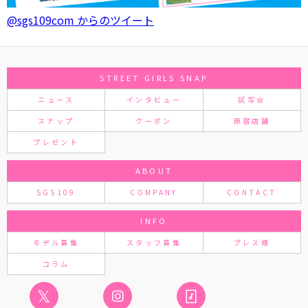
@sgs109com からのツイート
STREET GIRLS SNAP
ニュース
インタビュー
試写会
スナップ
クーポン
原宿店舗
プレゼント
ABOUT
SGS109
COMPANY
CONTACT
INFO
モデル募集
スタッフ募集
プレス様
コラム
𝕏