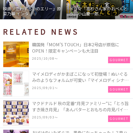
映画『恋わずらいのエリー』原
ドラマ「高杉さん家のおべんと
菜乃華 インタ...
う」小山慶一郎...
RELATED NEWS
韓国発「MOM'S TOUCH」日本2号店が原宿に
OPEN！限定キャンペーンも大注目
2025/10/08〜
GOURMET
マイメロディがかまぼこになって初登場！ぬいぐる
みのようなフォルムが可愛い「マイメロディ シナモ
ロール かまぼこ」が新発売
2025/09/01〜
GOURMET
マクドナルド 秋の定番“月見ファミリー”に「とろ旨
すき焼き月見」「あんバターとおもちの月見パイ」
「月見マ ックシェイク 山梨県産シャインマスカット
2025/09/03〜
GOURMET
味」が新登場！
おばけのいたずらで、黒色になっちゃった！？東ハ