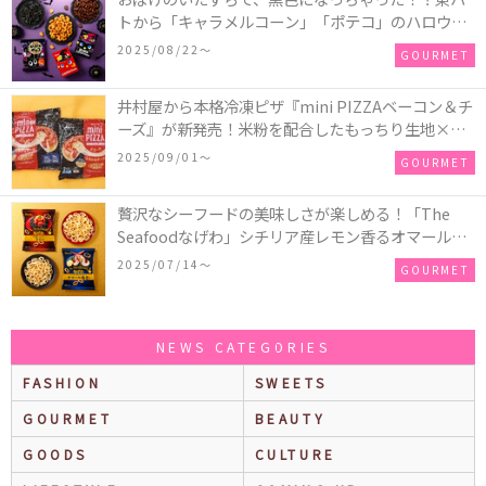
トから「キャラメルコーン」「ポテコ」のハロウィ
ン限定商品が新発売♪
2025/08/22〜
GOURMET
井村屋から本格冷凍ピザ『mini PIZZAベーコン＆チ
ーズ』が新発売！米粉を配合したもっちり生地×ご
ろごろ具材×とろけるチーズで満足感たっぷりのピ
2025/09/01〜
GOURMET
ザ♪
贅沢なシーフードの美味しさが楽しめる！「The
Seafoodなげわ」シチリア産レモン香るオマール海
老味、安曇野産わさび香るうに味が期間限定で新発
2025/07/14〜
GOURMET
売
NEWS CATEGORIES
FASHION
SWEETS
GOURMET
BEAUTY
GOODS
CULTURE