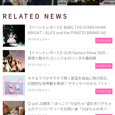
菜乃華 インタ...
う」小山慶一郎...
RELATED NEWS
【イベントレポート】BABY, THE STARS SHINE
BRIGHT / ALICE and the PIRATES BRAND-NEW
COLLECTION in TOKYO
2026/02/04〜
FASHION
【イベントレポート】GLM Fashion Show 2025 –
原宿で魅せたゴシック＆ロリータの最前線
2025/09/17〜
FASHION
キキ＆ララがキラキラ輝く星空を自由に飛び回る、
幻想的な世界観を表現♡ サマンサベガから『リトル
ツインスターズ』50周年アニバーサリーイヤー』を
2025/09/01〜
FASHION
記念したコレクションが登場
Q-pot.23周年！ほっこり“かぼちゃ“姿のオバケちゃ
んがアニバーサリーをお祝い★「かぼちゃのオバケ
ーキアクセサリー」が新発売！Q-pot CAFE.では