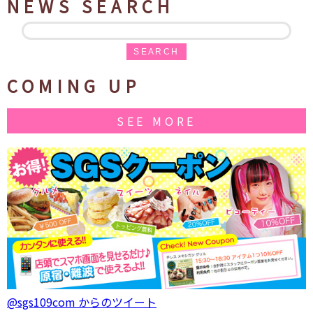
NEWS SEARCH
SEARCH
COMING UP
SEE MORE
@sgs109com からのツイート