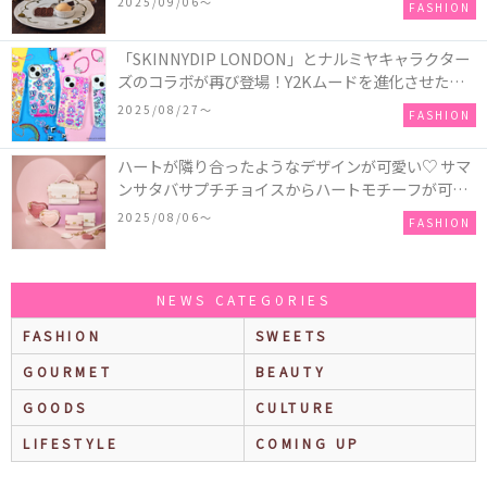
2025/09/06〜
FASHION
「かぼちゃのオバケーキプレート」も登場
「SKINNYDIP LONDON」とナルミヤキャラクター
ズのコラボが再び登場！Y2Kムードを進化させた新
作コレクションを発売♪
2025/08/27〜
FASHION
ハートが隣り合ったようなデザインが可愛い♡ サマ
ンサタバサプチチョイスからハートモチーフが可愛
いHeart Collectionが発売！
2025/08/06〜
FASHION
NEWS CATEGORIES
FASHION
SWEETS
GOURMET
BEAUTY
GOODS
CULTURE
LIFESTYLE
COMING UP