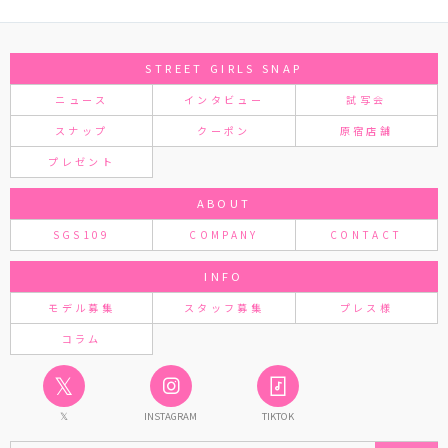
STREET GIRLS SNAP
ニュース
インタビュー
試写会
スナップ
クーポン
原宿店舗
プレゼント
ABOUT
SGS109
COMPANY
CONTACT
INFO
モデル募集
スタッフ募集
プレス様
コラム
𝕏
𝕏
INSTAGRAM
TIKTOK