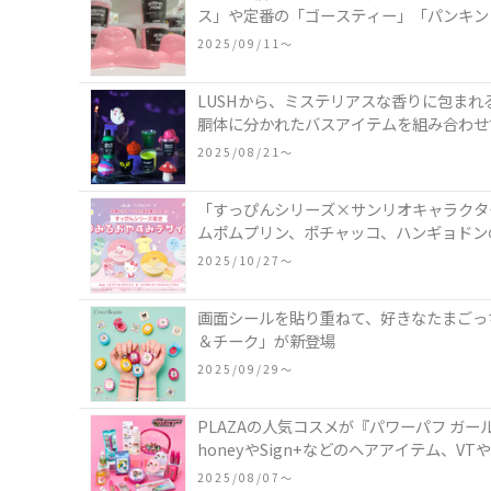
ス」や定番の「ゴースティー」「パンキン
2025/09/11〜
LUSHから、ミステリアスな香りに包ま
胴体に分かれたバスアイテムを組み合わせ
ーズなど♪
2025/08/21〜
「すっぴんシリーズ×サンリオキャラクタ
ムポムプリン、ポチャッコ、ハンギョドン
2025/10/27〜
画面シールを貼り重ねて、好きなたまごっち
＆チーク」が新登場
2025/09/29〜
PLAZAの人気コスメが『パワーパフ ガール
honeyやSign+などのヘアアイテム、V
2025/08/07〜