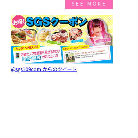
SEE MORE
@sgs109com からのツイート