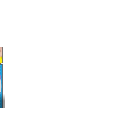
映画『わたしの幸せな結婚』髙石あかり インタ...