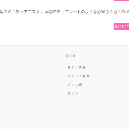
型のミニチュアコスメ♪ 本物のチョコレートのような心安らぐ香りの
BEAUT
INFO
モデル募集
Y
スタッフ募集
T
プレス様
コラム