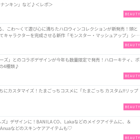
 ナンキン」など♪＜レポ＞
BEAUT
れる、こわ～くて遊び心に満ちたハロウィンコレクションが新発売！頭と
てキャラクターを完成させる新作「モンスター・マッシュアップ」シリ
BEAUT
ーズ」とのコラボデザインが今年も数量限定で発売！ハローキティ、ポ
の4種類♪
BEAUT
にカスタマイズ！たまごっちコスメに「たまごっち カスタム!!リップ
BEAUT
ズ』デザインに！BANILA CO、Lakaなどのメイクアイテムに、＆
TやAnuaなどのスキンケアアイテムも♡
BEAUT