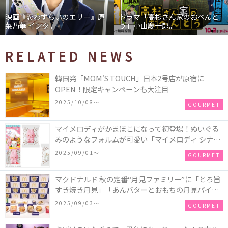
映画『恋わずらいのエリー』原
ドラマ「高杉さん家のおべんと
菜乃華 インタ...
う」小山慶一郎...
RELATED NEWS
韓国発「MOM'S TOUCH」日本2号店が原宿に
OPEN！限定キャンペーンも大注目
2025/10/08〜
GOURMET
マイメロディがかまぼこになって初登場！ぬいぐる
みのようなフォルムが可愛い「マイメロディ シナモ
ロール かまぼこ」が新発売
2025/09/01〜
GOURMET
マクドナルド 秋の定番“月見ファミリー”に「とろ旨
すき焼き月見」「あんバターとおもちの月見パイ」
「月見マ ックシェイク 山梨県産シャインマスカット
2025/09/03〜
GOURMET
味」が新登場！