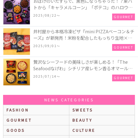
おばけのいたずらで、黒色になっちゃった！？東ハ
トから「キャラメルコーン」「ポテコ」のハロウィ
ン限定商品が新発売♪
2025/08/22〜
GOURMET
井村屋から本格冷凍ピザ『mini PIZZAベーコン＆チ
ーズ』が新発売！米粉を配合したもっちり生地×ご
ろごろ具材×とろけるチーズで満足感たっぷりのピ
2025/09/01〜
GOURMET
ザ♪
贅沢なシーフードの美味しさが楽しめる！「The
Seafoodなげわ」シチリア産レモン香るオマール海
老味、安曇野産わさび香るうに味が期間限定で新発
2025/07/14〜
GOURMET
売
NEWS CATEGORIES
FASHION
SWEETS
GOURMET
BEAUTY
GOODS
CULTURE