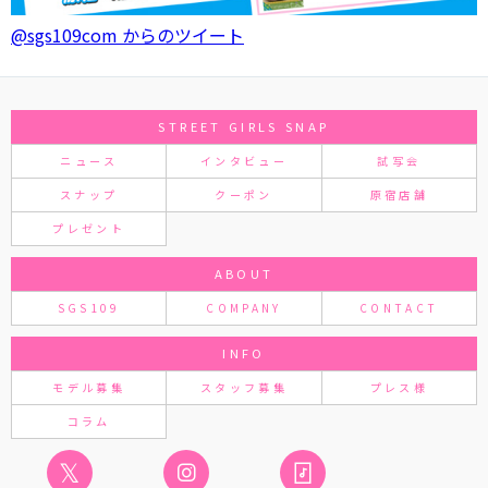
@sgs109com からのツイート
STREET GIRLS SNAP
ニュース
インタビュー
試写会
スナップ
クーポン
原宿店舗
プレゼント
ABOUT
SGS109
COMPANY
CONTACT
INFO
モデル募集
スタッフ募集
プレス様
コラム
𝕏