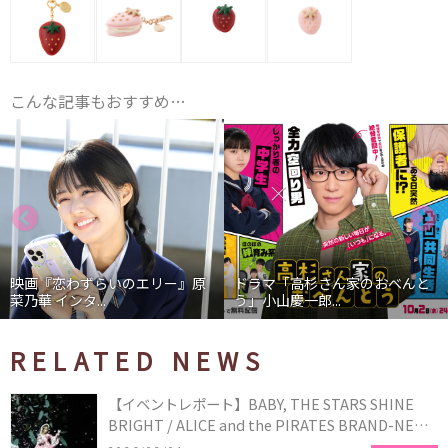
こんな記事もおすすめ…
『恋わずらいのエリー』原
ドラマ「高杉さん家のおべんと
映画
インタ...
う」小山慶一郎...
石あか
RELATED NEWS
【イベントレポート】BABY, THE STARS SHINE
BRIGHT / ALICE and the PIRATES BRAND-NEW
COLLECTION in TOKYO