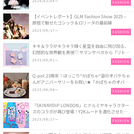
2026/02/04〜
FASHION
【イベントレポート】GLM Fashion Show 2025 –
原宿で魅せたゴシック＆ロリータの最前線
2025/09/17〜
FASHION
キキ＆ララがキラキラ輝く星空を自由に飛び回る、
幻想的な世界観を表現♡ サマンサベガから『リトル
ツインスターズ』50周年アニバーサリーイヤー』を
2025/09/01〜
FASHION
記念したコレクションが登場
Q-pot.23周年！ほっこり“かぼちゃ“姿のオバケちゃ
んがアニバーサリーをお祝い★「かぼちゃのオバケ
ーキアクセサリー」が新発売！Q-pot CAFE.では
2025/09/06〜
FASHION
「かぼちゃのオバケーキプレート」も登場
「SKINNYDIP LONDON」とナルミヤキャラクター
ズのコラボが再び登場！Y2Kムードを進化させた新
作コレクションを発売♪
2025/08/27〜
FASHION