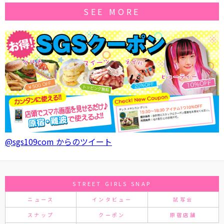
SEE MORE
@sgs109com からのツイート
STREET GIRLS SNAP
ニュース
インタビュー
試写会
スナップ
クーポン
原宿店舗