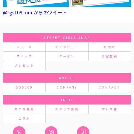
@sgs109com からのツイート
STREET GIRLS SNAP
ニュース
インタビュー
試写会
スナップ
クーポン
原宿店舗
プレゼント
ABOUT
SGS109
COMPANY
CONTACT
INFO
モデル募集
スタッフ募集
プレス様
コラム
𝕏