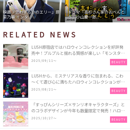
映画『恋わずらいのエリー』原
ドラマ「高杉さん家のおべんと
菜乃華 インタ...
う」小山慶一郎...
RELATED NEWS
LUSH原宿店ではハロウィンコレクションを好評発
売中！プルプルと揺れる質感が楽しい「モンスター
オクトパス」や定番の「ゴースティー」「パンキン
2025/09/11〜
BEAUTY
ナンキン」など♪＜レポ＞
LUSHから、ミステリアスな香りに包まれる、こわ
～くて遊び心に満ちたハロウィンコレクションが新
発売！頭と胴体に分かれたバスアイテムを組み合わ
2025/08/21〜
BEAUTY
せてキャラクターを完成させる新作「モンスター・
マッシュアップ」シリーズなど♪
「すっぴんシリーズ×サンリオキャラクターズ」と
のコラボデザインが今年も数量限定で発売！ハロー
キティ、ポムポムプリン、ポチャッコ、ハンギョド
2025/10/27〜
BEAUTY
ンの4種類♪