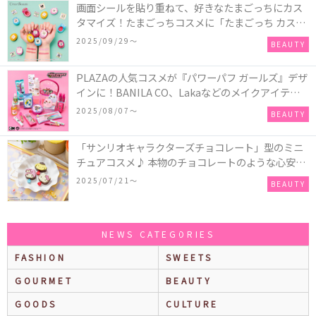
画面シールを貼り重ねて、好きなたまごっちにカス
タマイズ！たまごっちコスメに「たまごっち カスタ
ム!!リップ＆チーク」が新登場
2025/09/29〜
BEAUTY
PLAZAの人気コスメが『パワーパフ ガールズ』デザ
インに！BANILA CO、Lakaなどのメイクアイテム
に、＆honeyやSign+などのヘアアイテム、VTや
2025/08/07〜
BEAUTY
Anuaなどのスキンケアアイテムも♡
「サンリオキャラクターズチョコレート」型のミニ
チュアコスメ♪ 本物のチョコレートのような心安ら
ぐ香りの保湿バームが登場！
2025/07/21〜
BEAUTY
NEWS CATEGORIES
FASHION
SWEETS
GOURMET
BEAUTY
GOODS
CULTURE